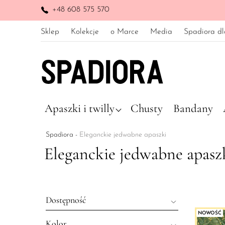
+48 608 575 570
Sklep
Kolekcje
o Marce
Media
Spadiora dl
Apaszki i twilly
Chusty
Bandany
Spadiora
-
Eleganckie jedwabne apaszki
Eleganckie jedwabne apasz
Dostępność
NOWOŚĆ
Kolor
Wyprzedane