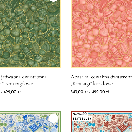
produktu Apaszka jedwabna dwustronna "Kintsugi" szmaragdowe
Zdjęcie produktu Apaszka jed
 jedwabna dwustronna
Apaszka jedwabna dwustron
gi” szmaragdowe
„Kintsugi” koralowe
Zakres cen: od 349,00 zł do 499,00 zł
Zakres cen: 
–
499,00
zł
349,00
zł
–
499,00
zł
NOWOŚĆ!
BESTSELLER