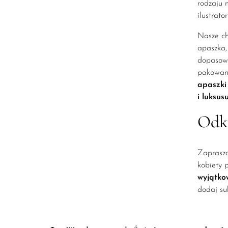
rodzaju m
ilustrator
Nasze ch
apaszka
dopasowa
pakowane
apaszki
i luksusu
Odkr
Zaprasza
kobiety 
wyjątko
dodaj su