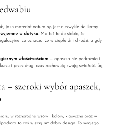
jedwabiu
b, jako materiał naturalny, jest niezwykle delikatny i
przyjemne w dotyku
. Ma też to do siebie, że
gulacyjne, co oznacza, że w ciepłe dni chłodzi, a gdy
rgicznym właściwościom
— apaszka nie podrażnia i
urzu i przez długi czas zachowują swoją świeżość. Są
a – szeroki wybór apaszek,
o
aru, w różnorodne wzory i kolory,
klasyczne
oraz w
Spadiora to coś więcej niż dobry design. To swojego