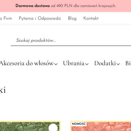
Darmowa dostawa
od 490 PLN dla zamówień krajowych.
a Firm
Pytania i Odpowiedzi
Blog
Kontakt
Szukaj:
Akcesoria do włosów
Ubrania
Dodatki
Bi
ki
NOWOŚĆ