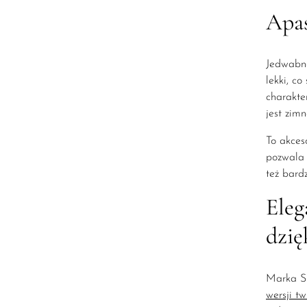
Apas
Jedwabne 
lekki, co
charakte
jest zim
To akces
pozwala 
też bard
Eleg
dzię
Marka Sp
wersji twi