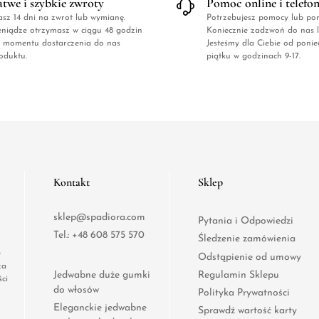
atwe i szybkie zwroty
Pomoc online i telefo
sz 14 dni na zwrot lub wymianę.
Potrzebujesz pomocy lub po
eniądze otrzymasz w ciągu 48 godzin
Koniecznie zadzwoń do nas l
 momentu dostarczenia do nas
Jesteśmy dla Ciebie od ponie
oduktu.
piątku w godzinach 9-17.
Kontakt
Sklep
sklep@spadiora.com
Pytania i Odpowiedzi
Tel.:
+48 608 575 570
Śledzenie zamówienia
e
Odstąpienie od umowy
za
Jedwabne duże gumki
Regulamin Sklepu
ci
do włosów
Polityka Prywatności
Eleganckie jedwabne
Sprawdź wartość karty