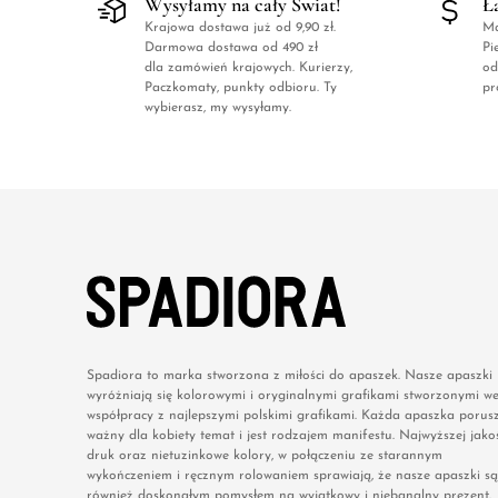
Wysyłamy na cały Świat!
Ł
Krajowa dostawa już od 9,90 zł.
Ma
Darmowa dostawa od 490 zł
Pi
dla zamówień krajowych. Kurierzy,
od
Paczkomaty, punkty odbioru. Ty
pr
wybierasz, my wysyłamy.
Spadiora to marka stworzona z miłości do apaszek. Nasze apaszki
wyróżniają się kolorowymi i oryginalnymi grafikami stworzonymi w
współpracy z najlepszymi polskimi grafikami. Każda apaszka porus
ważny dla kobiety temat i jest rodzajem manifestu. Najwyższej jakoś
druk oraz nietuzinkowe kolory, w połączeniu ze starannym
wykończeniem i ręcznym rolowaniem sprawiają, że nasze apaszki są
również doskonałym pomysłem na wyjątkowy i niebanalny prezent.