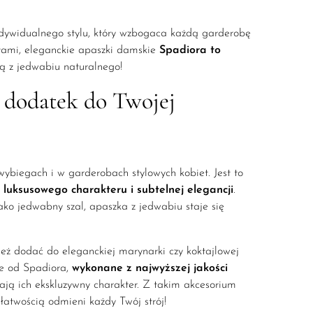
indywidualnego stylu, który wzbogaca każdą garderobę
intami, eleganckie apaszki damskie
Spadiora to
tą z jedwabiu naturalnego!
 dodatek do Twojej
wybiegach i w garderobach stylowych kobiet. Jest to
 luksusowego charakteru i subtelnej elegancji
.
ako jedwabny szal, apaszka z jedwabiu staje się
ież dodać do eleganckiej marynarki czy koktajlowej
ne od Spadiora,
wykonane z najwyższej jakości
lają ich ekskluzywny charakter. Z takim akcesorium
łatwością odmieni każdy Twój strój!