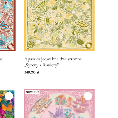
wabna dwustronna "Syreny z Rafy"
Zdjęcie produktu Apaszka jedwabna dwustronna "Syr
na
Apaszka jedwabna dwustronna
„Syreny z Riwiery”
349,00
zł
NOWOŚĆ!