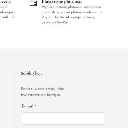
niczna
Elastyczne płatności
rady?
Wybierz metodę płatności, którą lubisz
ub napisz.
najbardziej, w tym płatności odroczone
działku do
PayPo i Twisto. Akceptujemy karty,
używamy PayPal.
Subskrybcja
Poniżej wpisz email, aby
być zawsze na bieżąco.
E-mail *