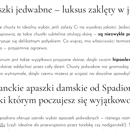
zki jedwabne – luksus zaklęty w 
chusty to idealny wybór, jeśli zależy Ci na wysokiej jakości. Jedwa
 sprawia, że takie chustki subtelnie otulają skórę —
są niezwykle 
ryzuje się delikatnym połyskiem. Co więcej, ma właściwości termore
no — przyjemnie ogrzewa.
orium jest także wyjątkowo przyjazne skórze, dzięki swoim
hipoale
skórze oddychać przez cały dzień. Chusty jedwabne nie gromadzą k
zo wytrzymałe, dzięki czemu możesz je wiązać na dowolne sposoby!
anckie apaszki damskie od Spadior
ki którym poczujesz się wyjątkow
adiora oferuje szeroki wybór apaszek jedwabnych — różnego rozmi
lly
(czyli idealne do przewiązania przez torebkę czy nadgarstek!). 