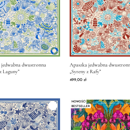
produktu Apaszka jedwabna dwustronna "Syreny z Laguny"
Zdjęcie produktu Apaszka jed
 jedwabna dwustronna
Apaszka jedwabna dwustron
z Laguny”
„Syreny z Rafy”
499,00
zł
NOWOŚĆ!
BESTSELLER