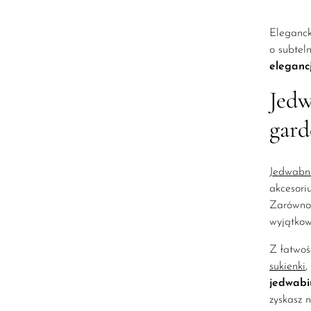
Eleganck
o subtel
eleganc
Jedw
gard
Jedwabn
akcesori
Zarówno 
wyjątkow
Z łatwoś
sukienki
,
jedwabi
zyskasz 