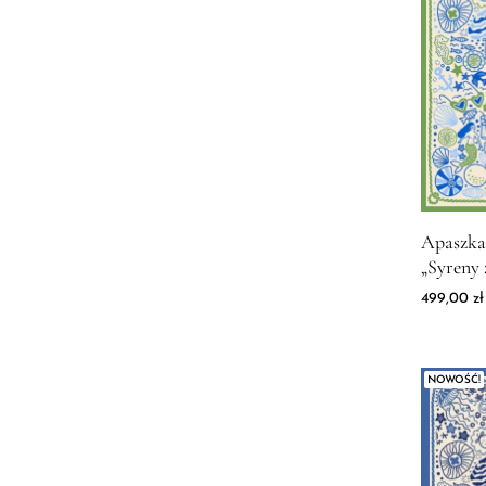
Malinowy
niebieski
różowy
Sage
Seledynowy
szary
turkus
Wrzosowy
Złoty
Zdjęcie 
Apaszka
żółty
„Syreny 
499,00
zł
NOWOŚĆ!