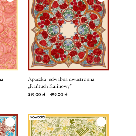
wabna dwustronna "Kintsugi" koralowe
Zdjęcie produktu Apaszka jedwabna dwustronna "Ra
na
Apaszka jedwabna dwustronna
„Rańtuch Kalinowy”
od 349,00 zł do 499,00 zł
Zakres cen: od 349,00 zł do 499,00 z
349,00
zł
–
499,00
zł
NOWOŚĆ!