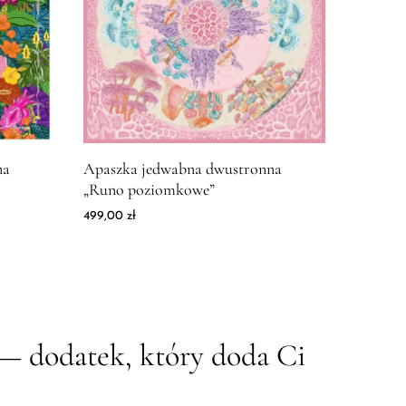
wabna dwustronna "Busz"
Zdjęcie produktu Apaszka jedwabna dwustronna "R
na
Apaszka jedwabna dwustronna
„Runo poziomkowe”
od 349,00 zł do 499,00 zł
499,00
zł
— dodatek, który doda Ci