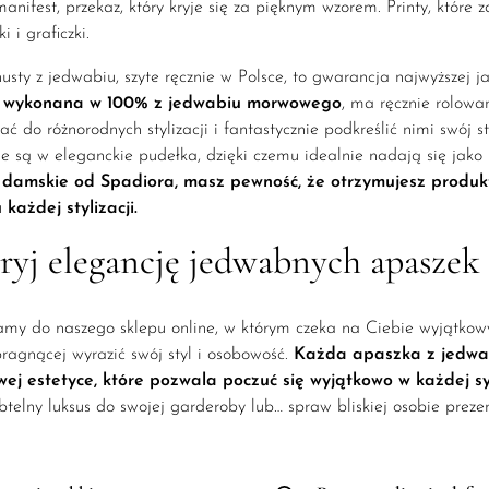
anifest, przekaz, który kryje się za pięknym wzorem. Printy, które 
ki i graficzki.
usty z jedwabiu, szyte ręcznie w Polsce, to gwarancja najwyższej j
,
wykonana w
100% z jedwabiu morwowego
, ma ręcznie rolow
ć do różnorodnych stylizacji i fantastycznie podkreślić nimi swój 
 są w eleganckie pudełka, dzięki czemu idealnie nadają się jako p
 damskie
od Spadiora, masz pewność, że otrzymujesz produkt n
 każdej stylizacji.
yj elegancję jedwabnych apaszek
my do naszego sklepu online, w którym czeka na Ciebie wyjątko
pragnącej wyrazić swój styl i osobowość.
Każda apaszka z jedwabi
wej estetyce, które pozwala poczuć się wyjątkowo w każdej sy
btelny luksus do swojej garderoby lub… spraw bliskiej osobie prezen