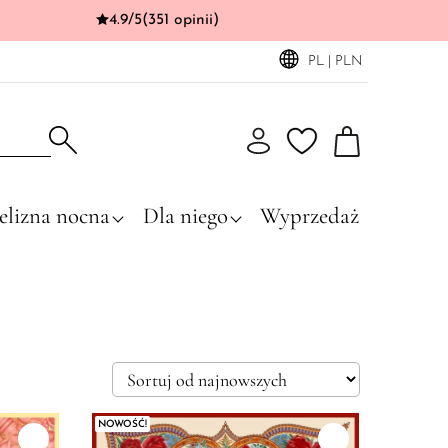
4.9/5
(351 opinii)
PL | PLN
elizna nocna
Dla niego
Wyprzedaż
NOWOŚĆ!