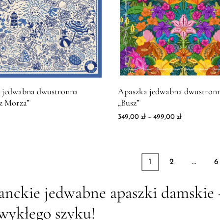
produktu Apaszka jedwabna dwustronna "Syreny z Morza"
Zdjęcie produktu Apaszka jed
 jedwabna dwustronna
Apaszka jedwabna dwustron
z Morza”
„Busz”
Zakres cen: 
349,00
zł
–
499,00
zł
1
2
…
6
anckie jedwabne apaszki damskie 
wykłego szyku!