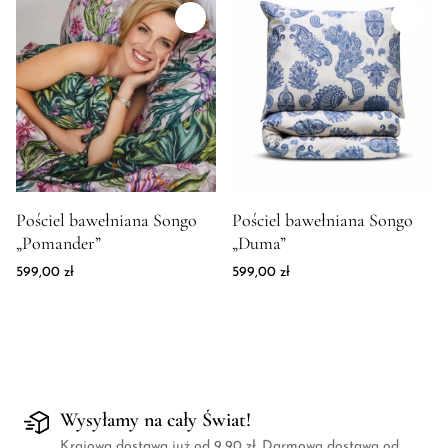
biały
błękitny
Bordowy
brązowy
czarny
Ecru
fioletowy
fuksja
granatowy
Zdjęcie produktu Pościel bawełniana Songo "Pomander"
Zdjęcie produktu Pościel bawe
Pościel bawełniana Songo
Pościel bawełniana Songo
Khaki
„Pomander”
„Duma”
kobaltowy
Koralowy
599,00
zł
599,00
zł
magenta
Malinowy
niebieski
różowy
Sage
Seledynowy
Wysyłamy na cały Świat!
szary
Krajowa dostawa już od 9,90 zł. Darmowa dostawa od