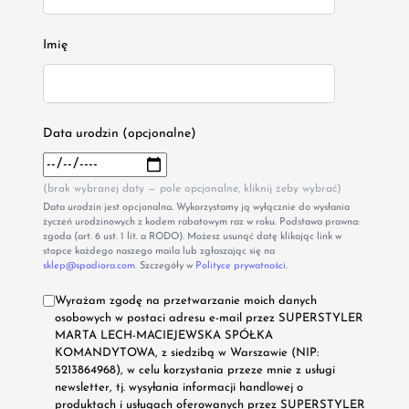
Imię
Data urodzin (opcjonalne)
(brak wybranej daty — pole opcjonalne, kliknij żeby wybrać)
Data urodzin jest opcjonalna. Wykorzystamy ją wyłącznie do wysłania
życzeń urodzinowych z kodem rabatowym raz w roku. Podstawa prawna:
zgoda (art. 6 ust. 1 lit. a RODO). Możesz usunąć datę klikając link w
stopce każdego naszego maila lub zgłaszając się na
sklep@spadiora.com
. Szczegóły w
Polityce prywatności
.
Wyrażam zgodę na przetwarzanie moich danych
osobowych w postaci adresu e-mail przez SUPERSTYLER
MARTA LECH-MACIEJEWSKA SPÓŁKA
KOMANDYTOWA, z siedzibą w Warszawie (NIP:
5213864968), w celu korzystania przeze mnie z usługi
newsletter, tj. wysyłania informacji handlowej o
produktach i usługach oferowanych przez SUPERSTYLER