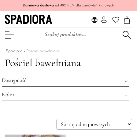
Darmowa dostawa
od 490 PLN dla zamówień krajowych.
Szukaj:
Otwórz Menu
Spadiora
-
Pościel bawełniana
Pościel bawełniana
Dostępność
Kolor
Wyprzedane
Na stanie
czerwony
Wszystkie produkty
pomarańczowy
zielony
beżowy