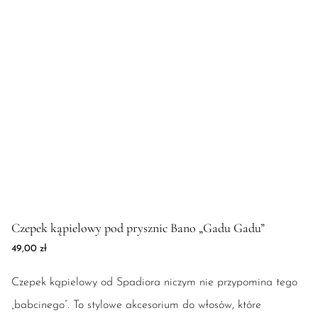
Zdjęcie produktu Czepek kąpielowy pod prysznic Bano "Gadu 
Czepek kąpielowy pod prysznic Bano „Gadu Gadu”
49,00
zł
Czepek kąpielowy od Spadiora niczym nie przypomina tego
„babcinego”. To stylowe akcesorium do włosów, które