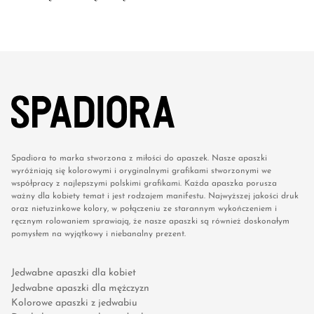
Spadiora to marka stworzona z miłości do apaszek. Nasze apaszki
wyróżniają się kolorowymi i oryginalnymi grafikami stworzonymi we
współpracy z najlepszymi polskimi grafikami. Każda apaszka porusza
ważny dla kobiety temat i jest rodzajem manifestu. Najwyższej jakości druk
oraz nietuzinkowe kolory, w połączeniu ze starannym wykończeniem i
ręcznym rolowaniem sprawiają, że nasze apaszki są również doskonałym
pomysłem na wyjątkowy i niebanalny prezent.
Jedwabne apaszki dla kobiet
Jedwabne apaszki dla mężczyzn
Kolorowe apaszki z jedwabiu