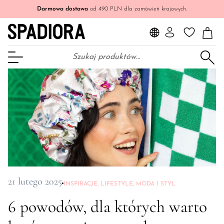
Darmowa dostawa
od 490 PLN dla zamówień krajowych.
Szukaj:
Otwórz Menu
21 lutego 2025
INSPIRACJE
,
LIFESTYLE
,
MODA I STYL
6 powodów, dla których warto