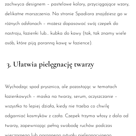
zachwyca designem – pastelowe kolory, przyciągające wzory,
delikatne marszczenia. Na stronie Spadiora znajdziesz go w
różnych odsłonach – możesz dopasować swój czepek do
nastroju, łazienki lub… kubka do kawy (tak, tak znamy wiele
osób, które piją poranną kawę w łazience).
3. Ułatwia pielęgnację twarzy
RABAT
-20%
KOD:ALL20
Wychodząc spod prysznica, ale pozostając w tematach
łazienkowych – maska na twarzy, serum, oczyszczanie –
wszystko to lepiej działa, kiedy nie trzeba co chwilę
odgarniać kosmyków z czoła. Czepek trzyma włosy z dala od
twarzy, zapewniając pełną swobodę ruchów podczas
wieczornego lub porannego rytuału pielęgnacyjnego.