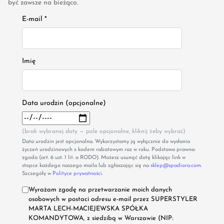
być zawsze na bieżąco.
E-mail *
Imię
Data urodzin (opcjonalne)
(brak wybranej daty — pole opcjonalne, kliknij żeby wybrać)
Data urodzin jest opcjonalna. Wykorzystamy ją wyłącznie do wysłania
życzeń urodzinowych z kodem rabatowym raz w roku. Podstawa prawna:
zgoda (art. 6 ust. 1 lit. a RODO). Możesz usunąć datę klikając link w
stopce każdego naszego maila lub zgłaszając się na
sklep@spadiora.com
.
Szczegóły w
Polityce prywatności
.
Wyrażam zgodę na przetwarzanie moich danych
osobowych w postaci adresu e-mail przez SUPERSTYLER
MARTA LECH-MACIEJEWSKA SPÓŁKA
KOMANDYTOWA, z siedzibą w Warszawie (NIP: