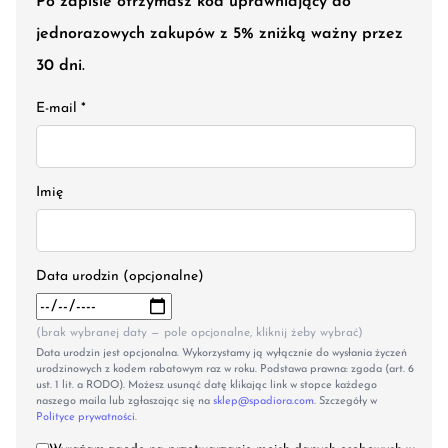
Po zapisie otrzymasz kod uprawniający do
jednorazowych zakupów z 5% zniżką ważny przez
30 dni.
E-mail *
Imię
Data urodzin (opcjonalne)
(brak wybranej daty — pole opcjonalne, kliknij żeby wybrać)
Data urodzin jest opcjonalna. Wykorzystamy ją wyłącznie do wysłania życzeń
urodzinowych z kodem rabatowym raz w roku. Podstawa prawna: zgoda (art. 6
ust. 1 lit. a RODO). Możesz usunąć datę klikając link w stopce każdego
naszego maila lub zgłaszając się na
sklep@spadiora.com
. Szczegóły w
Polityce prywatności
.