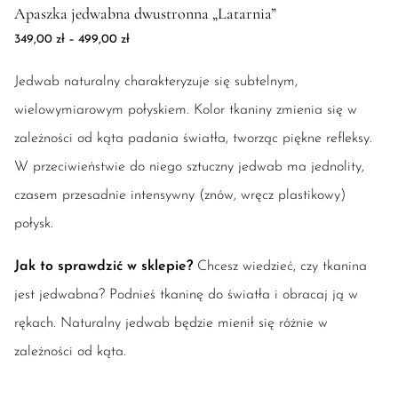
Apaszka jedwabna dwustronna „Latarnia”
Zakres cen: od 349,00 zł do 499,00 zł
349,00
zł
–
499,00
zł
Jedwab naturalny charakteryzuje się subtelnym,
wielowymiarowym połyskiem. Kolor tkaniny zmienia się w
zależności od kąta padania światła, tworząc piękne refleksy.
W przeciwieństwie do niego sztuczny jedwab ma jednolity,
czasem przesadnie intensywny (znów, wręcz plastikowy)
połysk.
Jak to sprawdzić w sklepie?
Chcesz wiedzieć, czy tkanina
jest jedwabna? Podnieś tkaninę do światła i obracaj ją w
rękach. Naturalny jedwab będzie mienił się różnie w
zależności od kąta.