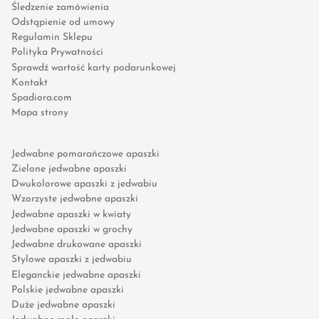
Śledzenie zamówienia
Odstąpienie od umowy
Regulamin Sklepu
Polityka Prywatności
Sprawdź wartość karty podarunkowej
Kontakt
Spadiora.com
Mapa strony
Jedwabne pomarańczowe apaszki
Zielone jedwabne apaszki
Dwukolorowe apaszki z jedwabiu
Wzorzyste jedwabne apaszki
Jedwabne apaszki w kwiaty
Jedwabne apaszki w grochy
Jedwabne drukowane apaszki
Stylowe apaszki z jedwabiu
Eleganckie jedwabne apaszki
Polskie jedwabne apaszki
Duże jedwabne apaszki