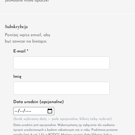
Jedwabne małe apaszki
Subskrybcja
Poniżej wpisz email, aby
być zawsze na bieżąco.
E-mail *
Imię
Data urodzin (opcjonalne)
(brak wybranej daty — pole opcjonalne, kliknij żeby wybrać)
Data urodzin jest opcjonalna. Wykorzystamy ją wyłącznie do wysłania
życzeń urodzinowych z kodem rabatowym raz w roku. Podstawa prawna:
zgoda (art. 6 ust. 1 lit. a RODO). Możesz usunąć datę klikając link w