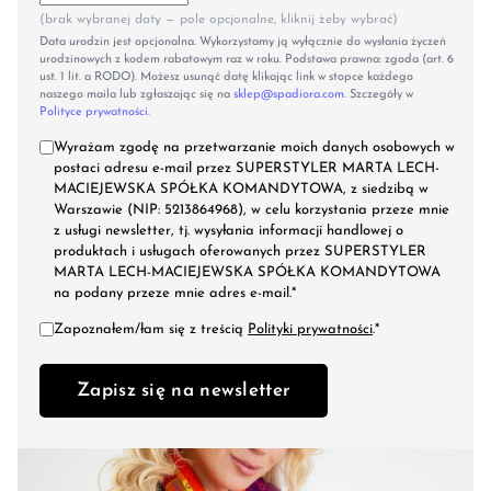
(brak wybranej daty — pole opcjonalne, kliknij żeby wybrać)
Data urodzin jest opcjonalna. Wykorzystamy ją wyłącznie do wysłania życzeń
urodzinowych z kodem rabatowym raz w roku. Podstawa prawna: zgoda (art. 6
ust. 1 lit. a RODO). Możesz usunąć datę klikając link w stopce każdego
naszego maila lub zgłaszając się na
sklep@spadiora.com
. Szczegóły w
Polityce prywatności
.
Wyrażam zgodę na przetwarzanie moich danych osobowych w
postaci adresu e-mail przez SUPERSTYLER MARTA LECH-
MACIEJEWSKA SPÓŁKA KOMANDYTOWA, z siedzibą w
Warszawie (NIP: 5213864968), w celu korzystania przeze mnie
z usługi newsletter, tj. wysyłania informacji handlowej o
produktach i usługach oferowanych przez SUPERSTYLER
MARTA LECH-MACIEJEWSKA SPÓŁKA KOMANDYTOWA
na podany przeze mnie adres e-mail.*
Zapoznałem/łam się z treścią
Polityki prywatności
.*
Zapisz się na newsletter