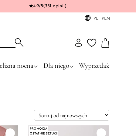
4.9/5
(351 opinii)
PL | PLN
elizna nocna
Dla niego
Wyprzedaż
PROMOCJA
OSTATNIE SZTUKI!