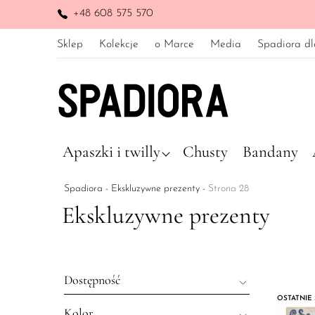
+48 608 575 570
Sklep
Kolekcje
o Marce
Media
Spadiora dl
Apaszki i twilly
Chusty
Bandany
Spadiora
-
Ekskluzywne prezenty
-
Strona 28
Ekskluzywne prezenty
Dostępność
OSTATNIE
Kolor
Wyprzedane