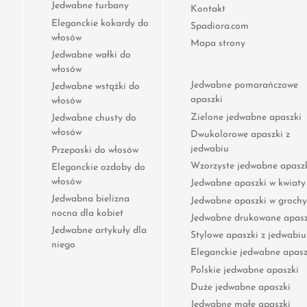
Jedwabne turbany
Kontakt
Eleganckie kokardy do
Spadiora.com
włosów
Mapa strony
Jedwabne wałki do
włosów
Jedwabne pomarańczowe
Jedwabne wstążki do
apaszki
włosów
Zielone jedwabne apaszki
Jedwabne chusty do
włosów
Dwukolorowe apaszki z
jedwabiu
Przepaski do włosów
Wzorzyste jedwabne apasz
Eleganckie ozdoby do
włosów
Jedwabne apaszki w kwiaty
Jedwabna bielizna
Jedwabne apaszki w grochy
nocna dla kobiet
Jedwabne drukowane apasz
Jedwabne artykuły dla
Stylowe apaszki z jedwabiu
niego
Eleganckie jedwabne apasz
Polskie jedwabne apaszki
Duże jedwabne apaszki
Jedwabne małe apaszki