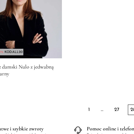
0%
KOD:ALL20
produktu Kapelusz damski Nulo z jedwabną szarfą czarny
z damski Nulo z jedwabną
zarny
1
…
27
2
atwe i szybkie zwroty
Pomoc online i telefo