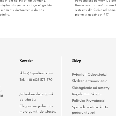
sz 14 dni na zwrot lub wymianę.
Potrzebujesz pomocy lub po
eniądze otrzymasz w ciągu 48 godzin
Koniecznie zadzwoń do nas l
 momentu dostarczenia do nas
Jesteśmy dla Ciebie od ponie
oduktu.
piątku w godzinach 9-17.
Kontakt
Sklep
sklep@spadiora.com
Pytania i Odpowiedzi
Tel.:
+48 608 575 570
Śledzenie zamówienia
e
Odstąpienie od umowy
za
Jedwabne duże gumki
Regulamin Sklepu
ci
do włosów
Polityka Prywatności
Eleganckie jedwabne
Sprawdź wartość karty
małe gumki do włosów
podarunkowej