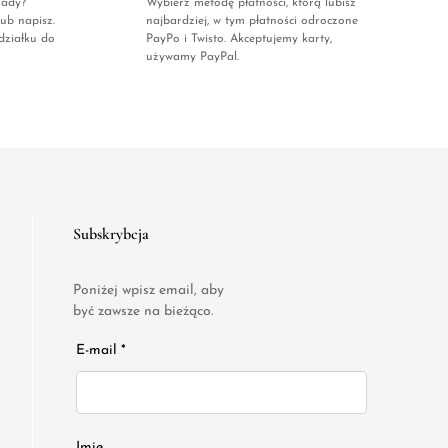
rady?
Wybierz metodę płatności, którą lubisz
ub napisz.
najbardziej, w tym płatności odroczone
działku do
PayPo i Twisto. Akceptujemy karty,
używamy PayPal.
Subskrybcja
Poniżej wpisz email, aby
być zawsze na bieżąco.
E-mail *
Imię