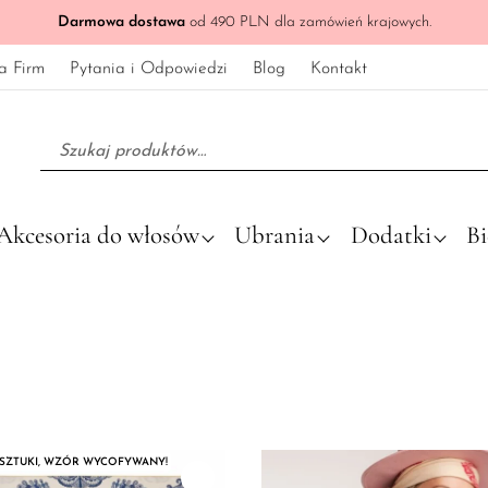
Darmowa dostawa
od 490 PLN dla zamówień krajowych.
a Firm
Pytania i Odpowiedzi
Blog
Kontakt
Szukaj:
Akcesoria do włosów
Ubrania
Dodatki
Bi
 SZTUKI, WZÓR WYCOFYWANY!