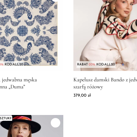
0%
KOD:ALL20
RABAT
-20%
KOD:ALL20
produktu Poszetka jedwabna męska dwustronna "Duma"
Zdjęcie produktu Kapelusz da
a jedwabna męska
Kapelusz damski Bando z je
nna „Duma”
szarfą różowy
379,00
zł
SZTUKI!