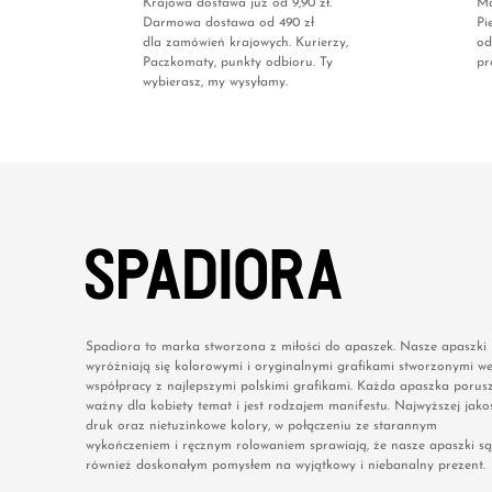
Krajowa dostawa już od 9,90 zł.
Ma
Darmowa dostawa od 490 zł
Pi
dla zamówień krajowych. Kurierzy,
od
Paczkomaty, punkty odbioru. Ty
pr
wybierasz, my wysyłamy.
Spadiora to marka stworzona z miłości do apaszek. Nasze apaszki
wyróżniają się kolorowymi i oryginalnymi grafikami stworzonymi w
współpracy z najlepszymi polskimi grafikami. Każda apaszka porus
ważny dla kobiety temat i jest rodzajem manifestu. Najwyższej jakoś
druk oraz nietuzinkowe kolory, w połączeniu ze starannym
wykończeniem i ręcznym rolowaniem sprawiają, że nasze apaszki są
również doskonałym pomysłem na wyjątkowy i niebanalny prezent.