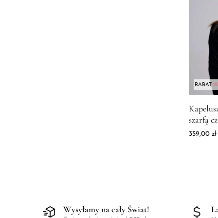
Malinowy
niebieski
różowy
Sage
Seledynowy
szary
turkus
Wrzosowy
RABAT
-2
Złoty
Zdjęcie 
Kapelus
żółty
szarfą c
359,00
zł
Wysyłamy na cały Świat!
Ł