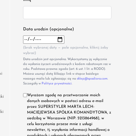
Data urodzin (opcjonalne)
(brak wybranej daty — pole opcjonalne, kliknij żeby
wybrać)
Data urodzin jest opcjonalna. Wykorzystamy ją wyłącznie
do wysłania życzeń urodzinowych z kodem rabatowym raz w
roku. Podstawa prawna: zgoda (art. 6 ust. 1 lit. a RODO).
ki
Możesz usunąć datę klikając link w stopce każdego
naszego maila lub zgłaszając się na
sklep@spadiora.com
.
Szczegóły w
Polityce prywatności
.
Wyrażam zgodę na przetwarzanie moich
ki
danych osobowych w postaci adresu e-mail
przez SUPERSTYLER MARTA LECH-
ki
MACIEJEWSKA SPÓŁKA KOMANDYTOWA, z
siedzibą w Warszawie (NIP: 5213864968), w
celu korzystania przeze mnie z usługi
newsletter, tj. wysyłania informacji handlowej o
produktach i usługach oferowanych przez