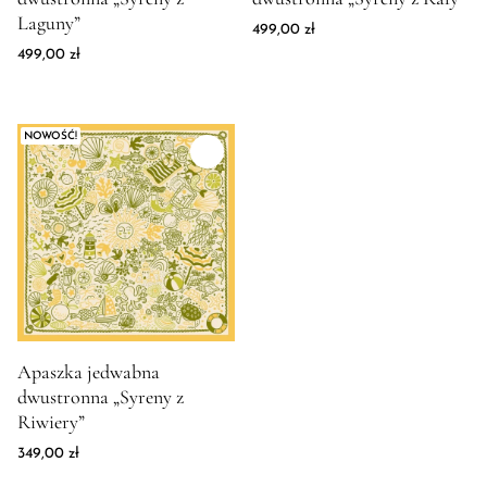
Laguny”
499,00
zł
499,00
zł
NOWOŚĆ!
Zdjęcie produktu Apaszka jedwabna dwustronna "Syreny z Riwi
Apaszka jedwabna
dwustronna „Syreny z
Riwiery”
349,00
zł