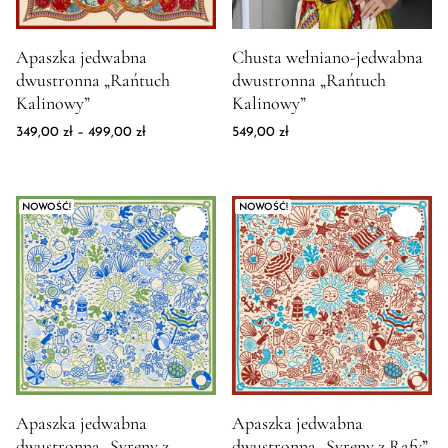
Zdjęcie produktu Apaszka jedwabna dwustronna "Rańtuch Kali
Zdjęcie produktu Chusta wełni
Apaszka jedwabna
Chusta wełniano-jedwabna
dwustronna „Rańtuch
dwustronna „Rańtuch
Kalinowy”
Kalinowy”
Zakres cen: od 349,00 zł do 499,00 zł
349,00
zł
–
499,00
zł
549,00
zł
NOWOŚĆ!
NOWOŚĆ!
Zdjęcie produktu Apaszka jedwabna dwustronna "Syreny z Lag
Zdjęcie produktu Apaszka jedw
Apaszka jedwabna
Apaszka jedwabna
dwustronna „Syreny z
dwustronna „Syreny z Rafy”