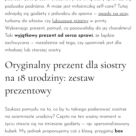
poduszka podróżna. A może jest miłośniczką self-care? Tutaj
odnajdą się gadżety z jedwabiu do spania —
opaski na oczy,
turbany do włosów czy
luksusowe piżamy
w printy.
Wybierając prezent, pomyśl, co pasowałoby do jej charakteru!
Taki
wyjątkowy prezent od serca sprawi
, że będzie
zachwycona — niezależnie od tego, czy upominek jest dla
młodszej lub starszej siostry.
Oryginalny prezent dla siostry
na 18 urodziny: zestaw
prezentowy
Szukasz pomysłu na to, co by tu takiego podarować siostrze
na osiemnaste urodziny? Często na ten ważny moment w
życiu stawia się na śmieszne gadżety — np. spersonalizowany
kubek. My jednak proponujemy coś z klasą: przygotuj
box