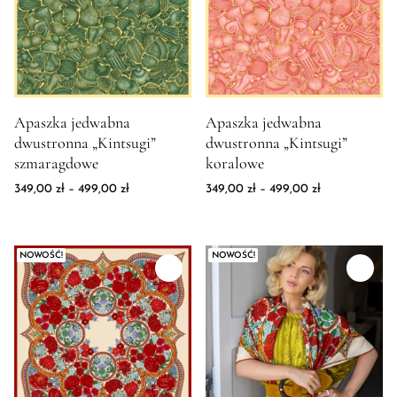
turkus
Wrzosowy
Złoty
żółty
Zdjęcie produktu Apaszka jedwabna dwustronna "Kintsugi" sz
Zdjęcie produktu Apaszka jedw
Apaszka jedwabna
Apaszka jedwabna
dwustronna „Kintsugi”
dwustronna „Kintsugi”
szmaragdowe
koralowe
Zakres cen: od 349,00 zł do 499,00 zł
Zakres cen: o
349,00
zł
–
499,00
zł
349,00
zł
–
499,00
zł
NOWOŚĆ!
NOWOŚĆ!