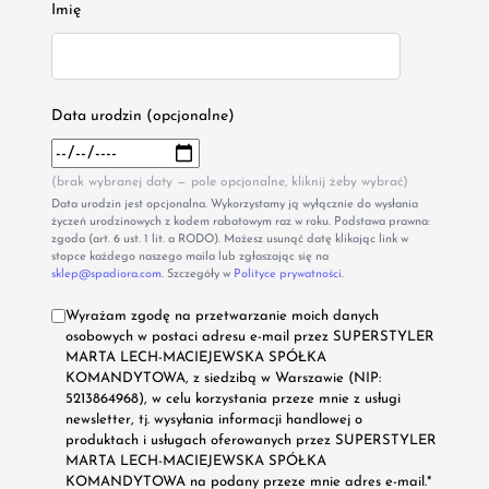
Imię
Data urodzin (opcjonalne)
(brak wybranej daty — pole opcjonalne, kliknij żeby wybrać)
Data urodzin jest opcjonalna. Wykorzystamy ją wyłącznie do wysłania
życzeń urodzinowych z kodem rabatowym raz w roku. Podstawa prawna:
zgoda (art. 6 ust. 1 lit. a RODO). Możesz usunąć datę klikając link w
stopce każdego naszego maila lub zgłaszając się na
sklep@spadiora.com
. Szczegóły w
Polityce prywatności
.
Wyrażam zgodę na przetwarzanie moich danych
osobowych w postaci adresu e-mail przez SUPERSTYLER
MARTA LECH-MACIEJEWSKA SPÓŁKA
KOMANDYTOWA, z siedzibą w Warszawie (NIP:
5213864968), w celu korzystania przeze mnie z usługi
newsletter, tj. wysyłania informacji handlowej o
produktach i usługach oferowanych przez SUPERSTYLER
MARTA LECH-MACIEJEWSKA SPÓŁKA
KOMANDYTOWA na podany przeze mnie adres e-mail.*