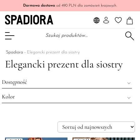
Darmowa dostawa
od 490 PLN dla zamówień krajowych.
Szukaj:
Otwórz Menu
Spadiora
-
Elegancki prezent dla siostry
Elegancki prezent dla siostry
Dostępność
Kolor
Wyprzedane
Na stanie
czerwony
Wszystkie produkty
pomarańczowy
zielony
beżowy