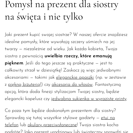
Pomysł na prezent dla siostry
na święta i nie tylko
Jaki prezent kupić swojej siostrze? W naszej ofercie znajdziesz
idealne pomysły, które wywołają szczery uśmiech na jej
twarzy — niezależnie od wieku. Jak każda kobieta, Twoja
siostra z pewnością
uwielbia rzeczy, które emanują
pięknem
. Jeśli do tego jeszcze są praktyczne — jest to
całkowity strzał w dziesiątkę! Zaskocz ją więc jedwabnymi
akcesoriami — takimi jak
eleganckie apaszki
(np. w zestawie
z
piękną biżuterią!
) czy
akcesoria do włosów
. Fantastyczną
opcją, która doda finezji stylizacjom Twojej siostry, będzie
elegancki kapelusz czy
jedwabna sukienka w wyraziste printy
.
Co poza tym będzie doskonałym prezentem dla siostry?
Sprawdzą się tutaj wszystkie stylowe gadżety —
etui na
telefon
lub
okulary przeciwsłoneczne
! Twoja siostra kocha
podróże? Jako prezent urodzinowy lub świąteczny sprawdzi się