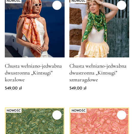
NOWOŚĆ
biały
NOWOŚĆ
błękitny
Bordowy
brązowy
czarny
Ecru
fioletowy
fuksja
granatowy
Zdjęcie produktu Chusta wełniano-jedwabna dwustronna "Kints
Zdjęcie produktu Chusta wełni
Chusta wełniano-jedwabna
Chusta wełniano-jedwabna
Khaki
dwustronna „Kintsugi”
dwustronna „Kintsugi”
kobaltowy
koralowe
szmaragdowe
Koralowy
magenta
549,00
zł
549,00
zł
Malinowy
niebieski
różowy
NOWOŚĆ
NOWOŚĆ
Sage
Seledynowy
szary