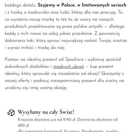
każdego detalu.
Szyjemy w Polsce, w limitowanych seriach
i z troską o środowisko oraz ludzi, którzy dla nas pracują. To,
co wyróżnia naszą markę to też to, że wzory na naszych
produktach projektowane są przez polskie artystki — dlatego
każdy z nich niesie za sobą jakieś przesłanie. Z pewnością
dobierzesz taki, który sprawi największą radość Twojej siostrze
i wyrazi miłość i troskę do niej.
Postaw na idealny prezent od Spadiora i wybieraj spośród
jedwabnych dodatków i
modnych ubrań
— kup prezent
idealny, który sprawdzi się niezależnie od okazji! Skorzystaj z
naszej oferty i podaruj niezapomniany prezent dla siostry na
urodziny czy inną ważną okazję.
Wysyłamy na cały Świat!
Krajowa dostawa już od 9,90 zł. Darmowa dostawa od
490 zł
dla zamówień krajowych. Kurierzy, Paczkomaty, punkty