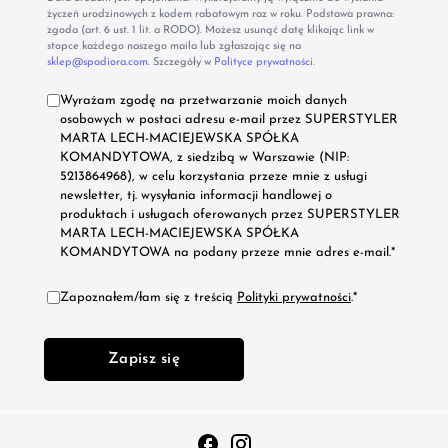
życzeń urodzinowych z kodem rabatowym raz w roku. Podstawa prawna:
zgoda (art. 6 ust. 1 lit. a RODO). Możesz usunąć datę klikając link w
stopce każdego naszego maila lub zgłaszając się na
sklep@spadiora.com
. Szczegóły w
Polityce prywatności
.
Wyrażam zgodę na przetwarzanie moich danych
osobowych w postaci adresu e-mail przez SUPERSTYLER
MARTA LECH-MACIEJEWSKA SPÓŁKA
KOMANDYTOWA, z siedzibą w Warszawie (NIP:
5213864968), w celu korzystania przeze mnie z usługi
newsletter, tj. wysyłania informacji handlowej o
produktach i usługach oferowanych przez SUPERSTYLER
MARTA LECH-MACIEJEWSKA SPÓŁKA
KOMANDYTOWA na podany przeze mnie adres e-mail.*
Zapoznałem/łam się z treścią
Polityki prywatności
.*
Zapisz się