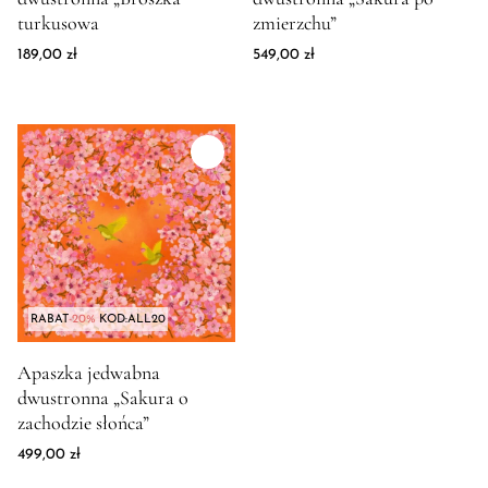
turkusowa
zmierzchu”
189,00
zł
549,00
zł
RABAT
-20%
KOD:ALL20
Zdjęcie produktu Apaszka jedwabna dwustronna "Sakura o zach
Apaszka jedwabna
dwustronna „Sakura o
zachodzie słońca”
499,00
zł