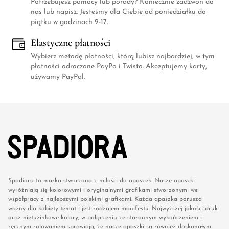
Potrzebujesz pomocy lub porady? Koniecznie zadzwoń do
nas lub napisz. Jesteśmy dla Ciebie od poniedziałku do
piątku w godzinach 9-17.
Elastyczne płatności
Wybierz metodę płatności, którą lubisz najbardziej, w tym
płatności odroczone PayPo i Twisto. Akceptujemy karty,
używamy PayPal.
Spadiora to marka stworzona z miłości do apaszek. Nasze apaszki
wyróżniają się kolorowymi i oryginalnymi grafikami stworzonymi we
współpracy z najlepszymi polskimi grafikami. Każda apaszka porusza
ważny dla kobiety temat i jest rodzajem manifestu. Najwyższej jakości druk
oraz nietuzinkowe kolory, w połączeniu ze starannym wykończeniem i
ręcznym rolowaniem sprawiają, że nasze apaszki są również doskonałym