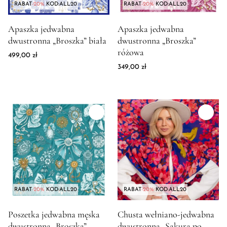
RABAT
-20%
KOD:ALL20
RABAT
-20%
KOD:ALL20
Zdjęcie produktu Apaszka jedwabna dwustronna "Broszka" biał
Zdjęcie produktu Apaszka jedw
Apaszka jedwabna
Apaszka jedwabna
dwustronna „Broszka” biała
dwustronna „Broszka”
różowa
499,00
zł
349,00
zł
RABAT
-20%
KOD:ALL20
RABAT
-20%
KOD:ALL20
Zdjęcie produktu Poszetka jedwabna męska dwustronna "Broszk
Zdjęcie produktu Chusta wełni
Poszetka jedwabna męska
Chusta wełniano-jedwabna
dwustronna „Broszka”
dwustronna „Sakura po