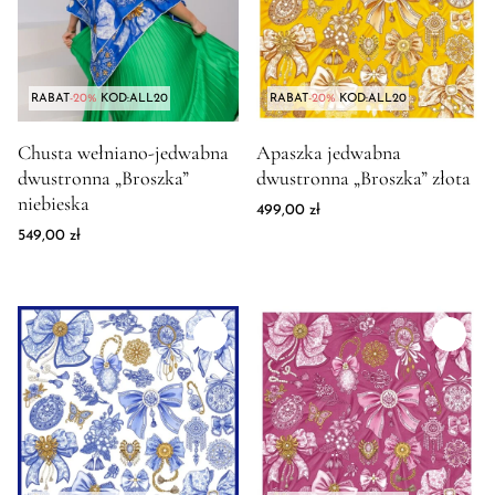
turkus
Wrzosowy
Złoty
żółty
RABAT
-20%
KOD:ALL20
RABAT
-20%
KOD:ALL20
Zdjęcie produktu Chusta wełniano-jedwabna dwustronna "Broszk
Zdjęcie produktu Apaszka jedwa
Chusta wełniano-jedwabna
Apaszka jedwabna
dwustronna „Broszka”
dwustronna „Broszka” złota
niebieska
499,00
zł
549,00
zł