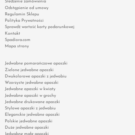
Śledzenie zamówienia
Odstąpienie od umowy
Regulamin Sklepu
Polityka Prywatności
Sprawdź wartość karty podarunkowej
Kontakt
Spadiora.com
Mapa strony
Jedwabne pomarańczowe apaszki
Zielone jedwabne apaszki
Dwukolorowe apaszki z jedwabiu
Wzorzyste jedwabne apaszki
Jedwabne apaszki w kwiaty
Jedwabne apaszki w grochy
Jedwabne drukowane apaszki
Stylowe apaszki z jedwabiu
Eleganckie jedwabne apaszki
Polskie jedwabne apaszki
Duże jedwabne apaszki
Jedwabne małe apaszki