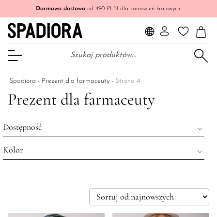
Darmowa dostawa
od 490 PLN dla zamówień krajowych.
Szukaj:
Otwórz Menu
Spadiora
-
Prezent dla farmaceuty
-
Strona 4
Prezent dla farmaceuty
Dostępność
Kolor
Wyprzedane
Na stanie
czerwony
Wszystkie produkty
pomarańczowy
zielony
beżowy