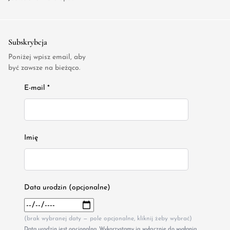
Subskrybcja
Poniżej wpisz email, aby
być zawsze na bieżąco.
E-mail *
Imię
Data urodzin (opcjonalne)
(brak wybranej daty — pole opcjonalne, kliknij żeby wybrać)
Data urodzin jest opcjonalna. Wykorzystamy ją wyłącznie do wysłania