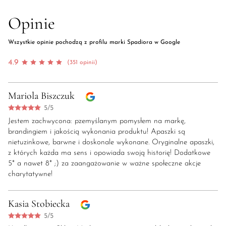
Opinie
Wszystkie opinie pochodzą z profilu marki Spadiora w Google
4.9
(351 opinii)
Mariola Biszczuk
5/5
Jestem zachwycona: pzemyślanym pomysłem na markę,
brandingiem i jakością wykonania produktu! Apaszki są
nietuzinkowe, barwne i doskonale wykonane. Oryginalne apaszki,
z których każda ma sens i opowiada swoją historię! Dodatkowe
5* a nawet 8* ;) za zaangażowanie w ważne społeczne akcje
charytatywne!
Kasia Stobiecka
5/5