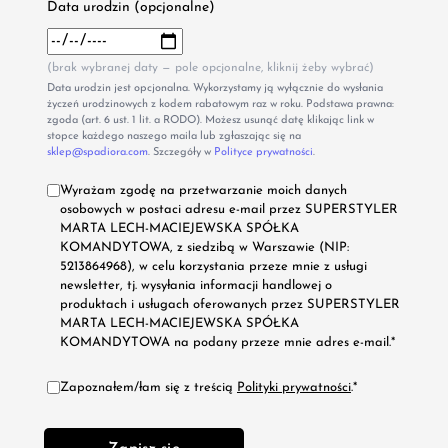
Data urodzin (opcjonalne)
(brak wybranej daty — pole opcjonalne, kliknij żeby wybrać)
Data urodzin jest opcjonalna. Wykorzystamy ją wyłącznie do wysłania
życzeń urodzinowych z kodem rabatowym raz w roku. Podstawa prawna:
zgoda (art. 6 ust. 1 lit. a RODO). Możesz usunąć datę klikając link w
stopce każdego naszego maila lub zgłaszając się na
sklep@spadiora.com
. Szczegóły w
Polityce prywatności
.
Wyrażam zgodę na przetwarzanie moich danych
osobowych w postaci adresu e-mail przez SUPERSTYLER
MARTA LECH-MACIEJEWSKA SPÓŁKA
KOMANDYTOWA, z siedzibą w Warszawie (NIP:
5213864968), w celu korzystania przeze mnie z usługi
newsletter, tj. wysyłania informacji handlowej o
produktach i usługach oferowanych przez SUPERSTYLER
MARTA LECH-MACIEJEWSKA SPÓŁKA
KOMANDYTOWA na podany przeze mnie adres e-mail.*
Zapoznałem/łam się z treścią
Polityki prywatności
.*