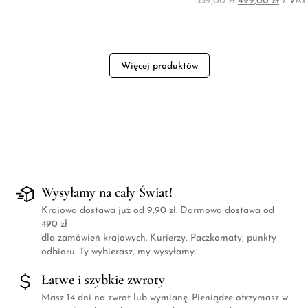
Pierwotna cena w
Aktual
539,00
zł
499,00
zł
z VAT
Więcej produktów
Wysyłamy na cały Świat!
Krajowa dostawa już od 9,90 zł. Darmowa dostawa od
490 zł
dla zamówień krajowych. Kurierzy, Paczkomaty, punkty
odbioru. Ty wybierasz, my wysyłamy.
Łatwe i szybkie zwroty
Masz 14 dni na zwrot lub wymianę. Pieniądze otrzymasz w