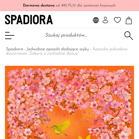
Darmowa dostawa
od 490 PLN dla zamówień krajowych.
Szukaj:
Otwórz Menu
Spadiora
-
Jedwabne apaszki dodające szyku
-
Apaszka jedwabna
dwustronna „Sakura o zachodzie słońca”