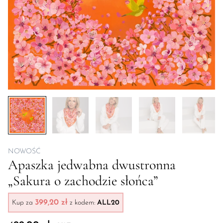
NOWOŚĆ
Apaszka jedwabna dwustronna
„Sakura o zachodzie słońca”
399,20 zł
Kup za
z kodem:
ALL20