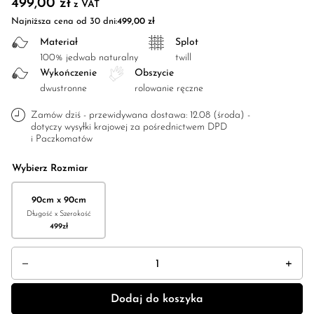
499,00
zł
z VAT
Najniższa cena od 30 dni:
499,00
zł
Materiał
Splot
100% jedwab naturalny
twill
Wykończenie
Obszycie
dwustronne
rolowanie ręczne
Zamów dziś - przewidywana dostawa: 12.08 (środa) -
dotyczy wysyłki krajowej za pośrednictwem DPD
i Paczkomatów
Wybierz Rozmiar
90cm x 90cm
Długość x Szerokość
499
zł
ilość Apaszka jedwabna dwustronna "Sakura o zachodzie słońca"
Dodaj do koszyka