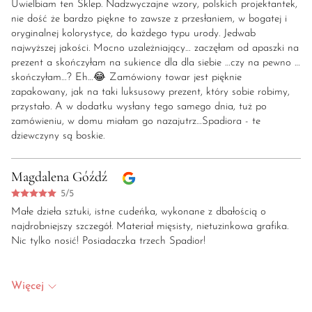
Uwielbiam ten Sklep. Nadzwyczajne wzory, polskich projektantek,
nie dość że bardzo piękne to zawsze z przesłaniem, w bogatej i
oryginalnej kolorystyce, do każdego typu urody. Jedwab
najwyższej jakości. Mocno uzależniający… zaczęłam od apaszki na
prezent a skończyłam na sukience dla dla siebie …czy na pewno …
skończyłam…? Eh…😂 Zamówiony towar jest pięknie
zapakowany, jak na taki luksusowy prezent, który sobie robimy,
przystało. A w dodatku wysłany tego samego dnia, tuż po
zamówieniu, w domu miałam go nazajutrz…Spadiora - te
dziewczyny są boskie.
Magdalena Góźdź
5/5
Małe dzieła sztuki, istne cudeńka, wykonane z dbałością o
najdrobniejszy szczegół. Materiał mięsisty, nietuzinkowa grafika.
Nic tylko nosić! Posiadaczka trzech Spadior!
Więcej