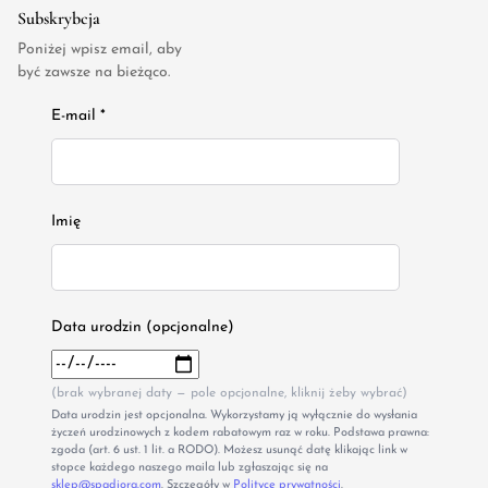
Subskrybcja
Poniżej wpisz email, aby
być zawsze na bieżąco.
E-mail *
Imię
Data urodzin (opcjonalne)
(brak wybranej daty — pole opcjonalne, kliknij żeby wybrać)
Data urodzin jest opcjonalna. Wykorzystamy ją wyłącznie do wysłania
życzeń urodzinowych z kodem rabatowym raz w roku. Podstawa prawna:
zgoda (art. 6 ust. 1 lit. a RODO). Możesz usunąć datę klikając link w
stopce każdego naszego maila lub zgłaszając się na
sklep@spadiora.com
. Szczegóły w
Polityce prywatności
.