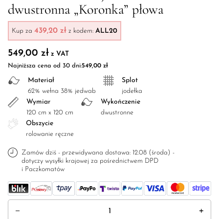
dwustronna „Koronka” płowa
439,20 zł
Kup za
z kodem:
ALL20
549,00
zł
z VAT
Najniższa cena od 30 dni:
549,00
zł
Materiał
Splot
62% wełna 38% jedwab
jodełka
Wymiar
Wykończenie
120 cm x 120 cm
dwustronne
Obszycie
rolowanie ręczne
Zamów dziś - przewidywana dostawa: 12.08 (środa) -
dotyczy wysyłki krajowej za pośrednictwem DPD
i Paczkomatów
ilość Chusta wełniano-jedwabna dwustronna "Koronka" płowa