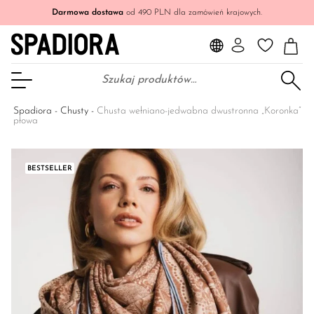
Darmowa dostawa
od 490 PLN dla zamówień krajowych.
Szukaj:
Otwórz Menu
Spadiora
-
Chusty
-
Chusta wełniano-jedwabna dwustronna „Koronka”
płowa
BESTSELLER