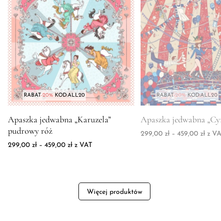
RABAT
-20%
KOD:ALL20
RABAT
-20%
KOD:ALL20
Zdjęcie produktu Apaszka jedwabna "Karuzela" pudrowy róż
Zdjęcie produktu Apasz
Apaszka jedwabna „Karuzela”
Apaszka jedwabna „Cy
pudrowy róż
Zakre
299,00
zł
–
459,00
zł
z VA
Zakres cen: od 299,00 zł do 459,00 zł
299,00
zł
–
459,00
zł
z VAT
Więcej produktów