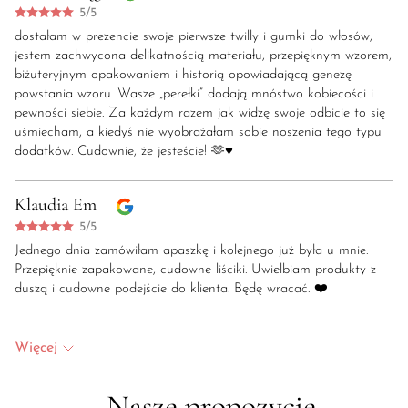
5/5
dostałam w prezencie swoje pierwsze twilly i gumki do włosów,
jestem zachwycona delikatnością materiału, przepięknym wzorem,
biżuteryjnym opakowaniem i historią opowiadającą genezę
powstania wzoru. Wasze „perełki” dodają mnóstwo kobiecości i
pewności siebie. Za każdym razem jak widzę swoje odbicie to się
uśmiecham, a kiedyś nie wyobrażałam sobie noszenia tego typu
dodatków. Cudownie, że jesteście! 🫶♥️
Klaudia Em
5/5
Jednego dnia zamówiłam apaszkę i kolejnego już była u mnie.
Przepięknie zapakowane, cudowne liściki. Uwielbiam produkty z
duszą i cudowne podejście do klienta. Będę wracać. ❤️
Więcej
Nasze propozycje