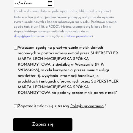
(brak wybranej daty — pole opcjonalne, kliknij żeby wybrać)
Data urodzin jest opcjonalna. Wykorzystamy ją wyłącznie do wysłania
życzeń urodzinowych z kodem rabatowym raz w roku. Podstawa prawna:
zgoda (art. 6 ust. 1 lit. a RODO). Możesz usunąć datę klikając link w
stopce każdego naszego maila lub zgłaszając się na
sklep@spadiora.com
. Szczegóły w
Polityce prywatności
.
Wyrażam zgodę na przetwarzanie moich danych
osobowych w postaci adresu e-mail przez SUPERSTYLER
MARTA LECH-MACIEJEWSKA SPÓŁKA
KOMANDYTOWA, z siedzibą w Warszawie (NIP:
5213864968), w celu korzystania przeze mnie z usługi
newsletter, tj. wysyłania informacji handlowej o
produktach i usługach oferowanych przez SUPERSTYLER
MARTA LECH-MACIEJEWSKA SPÓŁKA
KOMANDYTOWA na podany przeze mnie adres e-mail.*
Zapoznałem/łam się z treścią
Polityki prywatności
.*
Zapisz się