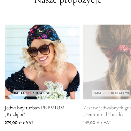
RABAT
-20%
KOD:ALL20
RABAT
-20%
KOD:ALL20
Zdjęcie produktu Jedwabny turban PREMIUM "Rozłąka"
Zdjęcie produktu Zesta
Jedwabny turban PREMIUM
Zestaw jedwabnych gu
„Rozłąka”
„Feminimal” bordo
279,00
zł
z VAT
149,00
zł
z VAT