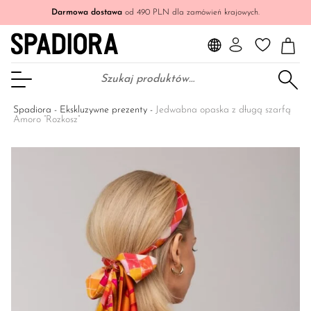
Darmowa dostawa
od 490 PLN dla zamówień krajowych.
Szukaj:
Otwórz Menu
Spadiora
-
Ekskluzywne prezenty
-
Jedwabna opaska z długą szarfą
Amoro ”Rozkosz”