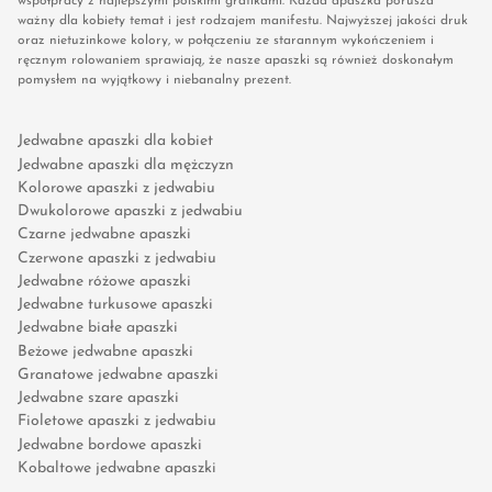
współpracy z najlepszymi polskimi grafikami. Każda apaszka porusza
ważny dla kobiety temat i jest rodzajem manifestu. Najwyższej jakości druk
oraz nietuzinkowe kolory, w połączeniu ze starannym wykończeniem i
ręcznym rolowaniem sprawiają, że nasze apaszki są również doskonałym
pomysłem na wyjątkowy i niebanalny prezent.
Jedwabne apaszki dla kobiet
Jedwabne apaszki dla mężczyzn
Kolorowe apaszki z jedwabiu
Dwukolorowe apaszki z jedwabiu
Czarne jedwabne apaszki
Czerwone apaszki z jedwabiu
Jedwabne różowe apaszki
Jedwabne turkusowe apaszki
Jedwabne białe apaszki
Beżowe jedwabne apaszki
Granatowe jedwabne apaszki
Jedwabne szare apaszki
Fioletowe apaszki z jedwabiu
Jedwabne bordowe apaszki
Kobaltowe jedwabne apaszki