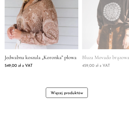
Zdjęcie produktu Jedwabna koszula "Koronka" płowa
Zdjęcie produktu Bluz
Jedwabna koszula „Koronka” płowa
Bluza Movado brązow
549,00
zł
z VAT
459,00
zł
z VAT
Więcej produktów