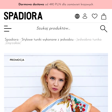
Darmowa dostawa
od 490 PLN dla zamówień krajowych.
Szukaj:
Otwórz Menu
Spadiora
-
Stylowe tuniki wykonane z jedwabiu
-
Jedwabna tunika
„Dojrzałość”
PROMOCJA