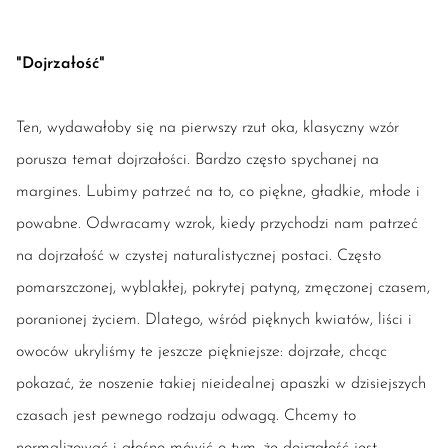
"Dojrzałość"
Ten, wydawałoby się na pierwszy rzut oka, klasyczny wzór
porusza temat dojrzałości. Bardzo często spychanej na
margines. Lubimy patrzeć na to, co piękne, gładkie, młode i
powabne. Odwracamy wzrok, kiedy przychodzi nam patrzeć
na dojrzałość w czystej naturalistycznej postaci. Często
pomarszczonej, wyblakłej, pokrytej patyną, zmęczonej czasem,
poranionej życiem. Dlatego, wśród pięknych kwiatów, liści i
owoców ukryliśmy te jeszcze piękniejsze: dojrzałe, chcąc
pokazać, że noszenie takiej nieidealnej apaszki w dzisiejszych
czasach jest pewnego rodzaju odwagą. Chcemy to
normalizować i głośno mówić o tym, że dojrzałość jest