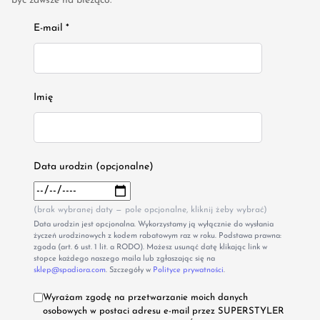
być zawsze na bieżąco.
E-mail *
Imię
Data urodzin (opcjonalne)
(brak wybranej daty — pole opcjonalne, kliknij żeby wybrać)
Data urodzin jest opcjonalna. Wykorzystamy ją wyłącznie do wysłania
życzeń urodzinowych z kodem rabatowym raz w roku. Podstawa prawna:
zgoda (art. 6 ust. 1 lit. a RODO). Możesz usunąć datę klikając link w
stopce każdego naszego maila lub zgłaszając się na
sklep@spadiora.com
. Szczegóły w
Polityce prywatności
.
Wyrażam zgodę na przetwarzanie moich danych
osobowych w postaci adresu e-mail przez SUPERSTYLER