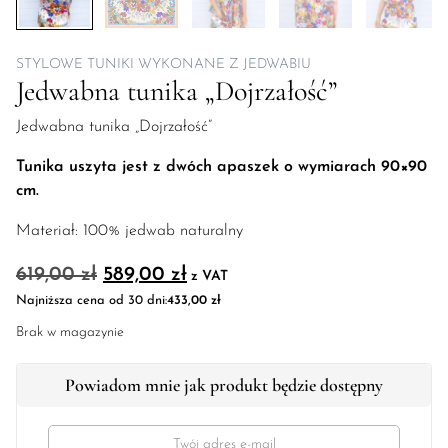
STYLOWE TUNIKI WYKONANE Z JEDWABIU
Jedwabna tunika „Dojrzałość”
Jedwabna tunika „Dojrzałość”
Tunika uszyta jest z dwóch apaszek o wymiarach 90×90
cm.
Materiał: 100% jedwab naturalny
Pierwotna cena wynosiła: 619,00 zł.
Aktualna cena wynosi: 589,00
619,00
zł
589,00
zł
z VAT
Najniższa cena od 30 dni:
433,00
zł
Brak w magazynie
Powiadom mnie jak produkt będzie dostępny