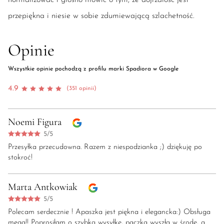
przepiękna i niesie w sobie zdumiewającą szlachetność.
Opinie
Wszystkie opinie pochodzą z profilu marki Spadiora w Google
4.9
(351 opinii)
Noemi Figura
5/5
Przesyłka przecudowna. Razem z niespodzianka ;) dziękuję po
stokroć!
Marta Antkowiak
5/5
Polecam serdecznie ! Apaszka jest piękna i elegancka:) Obsługa
mega!! Poprosiłam o szybką wysyłkę, paczka wyszła w środę, a