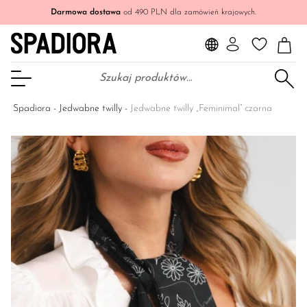
Darmowa dostawa
od 490 PLN dla zamówień krajowych.
Szukaj:
Otwórz Menu
Spadiora
-
Jedwabne twilly
-
Jedwabne twilly „Feminimal” czarna