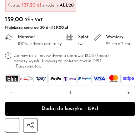
127,20 zł
Kup za
z kodem:
ALL20
159,00
zł
z VAT
Najniższa cena od 30 dni:
159,00
zł
Materiał
Splot
Wymiary
100% jedwab naturalny
twill
95 cm x 7 cm
Zamów dziś - przewidywana dostawa: 12.08 (środa) -
dotyczy wysyłki krajowej za pośrednictwem DPD
i Paczkomatów
ilość Jedwabne twilly "Feminimal" czarna
Dodaj do koszyka - 159zł