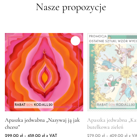
Nasze propozycje
PROMOCJA
OSTATNIE SZTUKI, WZÓR WY
RABAT
-20%
KOD:ALL20
RABAT
-20%
KOD:ALL20
Zdjęcie produktu Apaszka jedwabna "Nazywaj ją jak chcesz"
Zdjęcie produktu Apasz
Apaszka jedwabna „Nazywaj ją jak
Apaszka jedwabna „Kar
chcesz”
butelkowa zieleń
Zakres cen: od 299,00 zł do 459,00 zł
Zakre
299,00
zł
–
459,00
zł
z VAT
279,00
zł
–
409,00
zł
z V