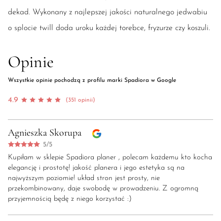
dekad. Wykonany z najlepszej jakości naturalnego jedwabiu
o splocie twill doda uroku każdej torebce, fryzurze czy koszuli.
Opinie
Wszystkie opinie pochodzą z profilu marki Spadiora w Google
4.9
(351 opinii)
Agnieszka Skorupa
5/5
Kupiłam w sklepie Spadiora planer , polecam każdemu kto kocha
elegancję i prostotę! jakość planera i jego estetyka są na
najwyższym poziomie! układ stron jest prosty, nie
przekombinowany, daje swobodę w prowadzeniu. Z ogromną
przyjemnością będę z niego korzystać :)