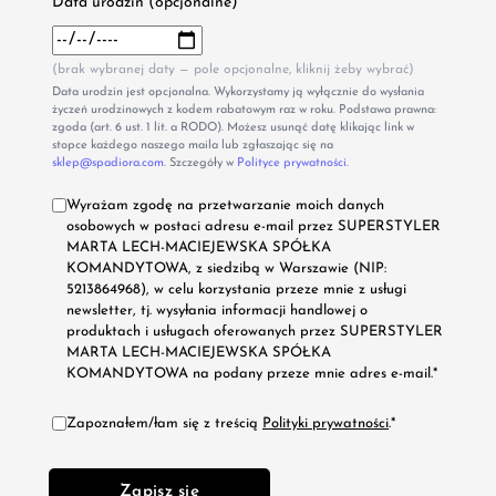
Data urodzin (opcjonalne)
(brak wybranej daty — pole opcjonalne, kliknij żeby wybrać)
Data urodzin jest opcjonalna. Wykorzystamy ją wyłącznie do wysłania
życzeń urodzinowych z kodem rabatowym raz w roku. Podstawa prawna:
zgoda (art. 6 ust. 1 lit. a RODO). Możesz usunąć datę klikając link w
stopce każdego naszego maila lub zgłaszając się na
sklep@spadiora.com
. Szczegóły w
Polityce prywatności
.
Wyrażam zgodę na przetwarzanie moich danych
osobowych w postaci adresu e-mail przez SUPERSTYLER
MARTA LECH-MACIEJEWSKA SPÓŁKA
KOMANDYTOWA, z siedzibą w Warszawie (NIP:
5213864968), w celu korzystania przeze mnie z usługi
newsletter, tj. wysyłania informacji handlowej o
produktach i usługach oferowanych przez SUPERSTYLER
MARTA LECH-MACIEJEWSKA SPÓŁKA
KOMANDYTOWA na podany przeze mnie adres e-mail.*
Zapoznałem/łam się z treścią
Polityki prywatności
.*
Zapisz się