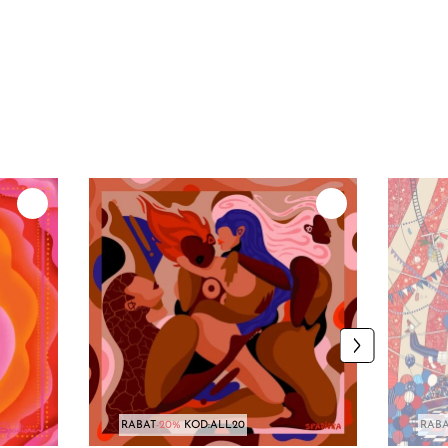
RABAT
-20%
KOD:ALL20
RABA