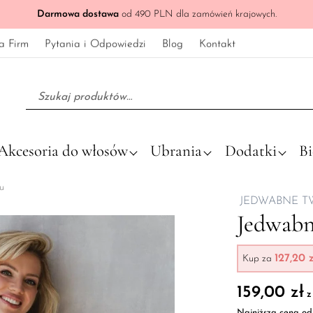
Darmowa dostawa
od 490 PLN dla zamówień krajowych.
a Firm
Pytania i Odpowiedzi
Blog
Kontakt
Szukaj:
Akcesoria do włosów
Ubrania
Dodatki
Bi
u
JEDWABNE T
Jedwabn
127,20 
Kup za
159,00
zł
z
Najniższa cena od 