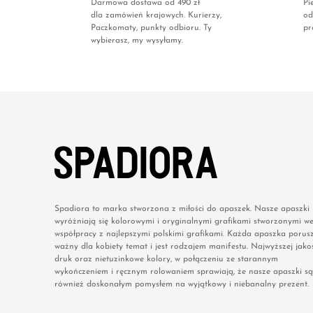
Darmowa dostawa od 490 zł
Pi
dla zamówień krajowych. Kurierzy,
od
Paczkomaty, punkty odbioru. Ty
pr
wybierasz, my wysyłamy.
Spadiora to marka stworzona z miłości do apaszek. Nasze apaszki
wyróżniają się kolorowymi i oryginalnymi grafikami stworzonymi w
współpracy z najlepszymi polskimi grafikami. Każda apaszka porus
ważny dla kobiety temat i jest rodzajem manifestu. Najwyższej jakoś
druk oraz nietuzinkowe kolory, w połączeniu ze starannym
wykończeniem i ręcznym rolowaniem sprawiają, że nasze apaszki są
również doskonałym pomysłem na wyjątkowy i niebanalny prezent.