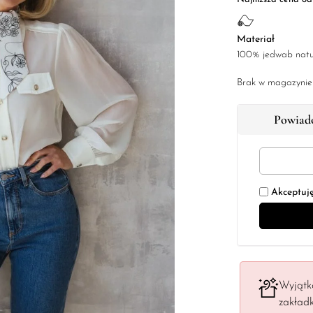
Materiał
100% jedwab natu
Brak w magazynie
Powiado
Akceptuj
Wyjątk
zakład