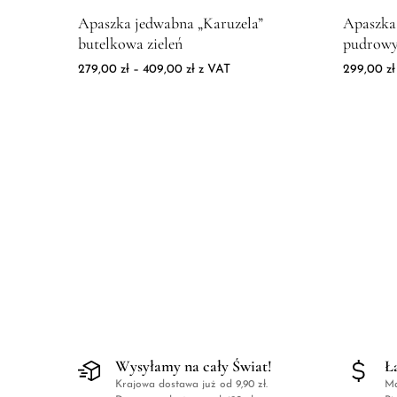
Zdjęcie produktu Apaszka jedwabna "Karuzela" butel
Zdjęcie 
Apaszka jedwabna „Karuzela”
Apaszka
butelkowa zieleń
pudrowy
Zakres cen: od 279,00 zł do 409,00 z
279,00
zł
–
409,00
zł
z VAT
299,00
zł
Wysyłamy na cały Świat!
Ł
Krajowa dostawa już od 9,90 zł.
Ma