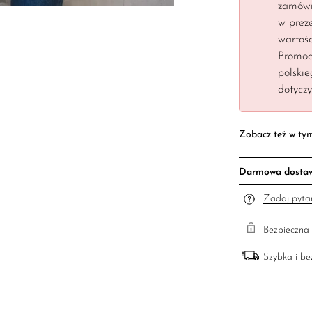
zamówi
w preze
wartośc
Promoc
polski
dotycz
Zobacz też w ty
Darmowa dosta
Zadaj pyta
Bezpieczna 
Szybka i b