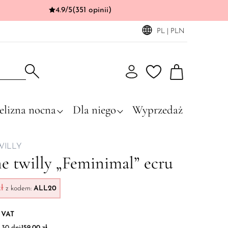
4.9/5
(351 opinii)
PL | PLN
elizna nocna
Dla niego
Wyprzedaż
WILLY
e twilly „Feminimal” ecru
zł
z kodem:
ALL20
 VAT
30 dni:
159,00
zł