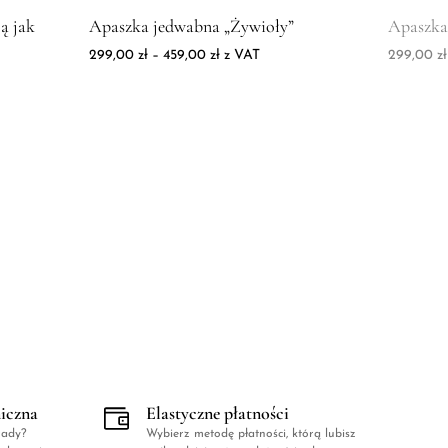
abna "Nazywaj ją jak chcesz"
Zdjęcie produktu Apaszka jedwabna "Żywioły"
Zdjęcie 
ą jak
Apaszka jedwabna „Żywioły”
Apaszka
Zakres cen: od 299,00 zł do 459,00 z
299,00
zł
–
459,00
zł
z VAT
299,00
zł
od 299,00 zł do 459,00 zł
niczna
Elastyczne płatności
rady?
Wybierz metodę płatności, którą lubisz