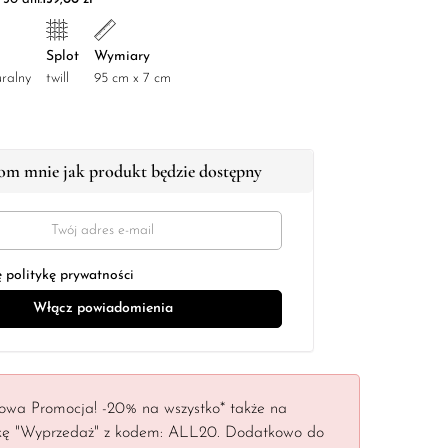
Splot
Wymiary
ralny
twill
95 cm x 7 cm
m mnie jak produkt będzie dostępny
ę
politykę prywatności
owa Promocja! -20% na wszystko* także na
kę "Wyprzedaż" z kodem: ALL20. Dodatkowo do