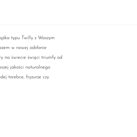
tążka typu Twilly z Waszym
azem w nowej odsłonie
y na świecie święci triumfy od
szej jakości naturalnego
dej torebce, fryzurze czy