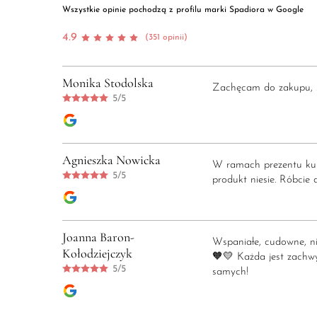
Wszystkie opinie pochodzą z profilu marki Spadiora w Google
4.9
(351 opinii)
Monika Stodolska
Zachęcam do zakupu, s
5/5
Agnieszka Nowicka
W ramach prezentu kupi
5/5
produkt niesie. Róbcie d
Joanna Baron-
Wspaniałe, cudowne, ni
Kołodziejczyk
🧡💛 Każda jest zachwy
5/5
samych!