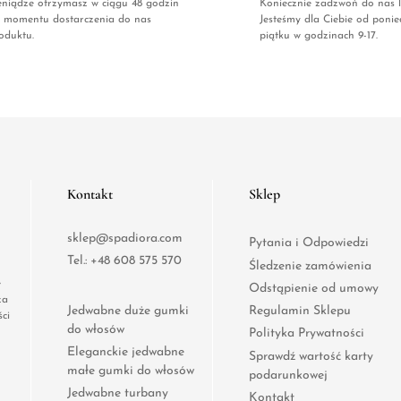
eniądze otrzymasz w ciągu 48 godzin
Koniecznie zadzwoń do nas l
 momentu dostarczenia do nas
Jesteśmy dla Ciebie od ponie
oduktu.
piątku w godzinach 9-17.
Kontakt
Sklep
sklep@spadiora.com
Pytania i Odpowiedzi
Tel.:
+48 608 575 570
Śledzenie zamówienia
e
Odstąpienie od umowy
za
Jedwabne duże gumki
Regulamin Sklepu
ci
do włosów
Polityka Prywatności
Eleganckie jedwabne
Sprawdź wartość karty
małe gumki do włosów
podarunkowej
Jedwabne turbany
Kontakt