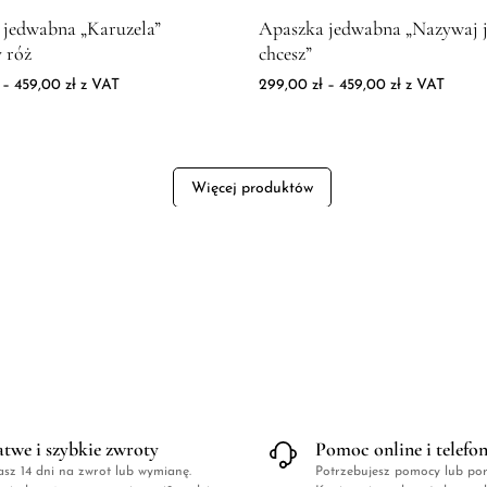
kowa zieleń
produktu Apaszka jedwabna "Karuzela" pudrowy róż
Zdjęcie produktu Apaszka jedw
 jedwabna „Karuzela”
Apaszka jedwabna „Nazywaj j
 róż
chcesz”
ł
Zakres cen: od 299,00 zł do 459,00 zł
Zakres cen: 
–
459,00
zł
z VAT
299,00
zł
–
459,00
zł
z VAT
Więcej produktów
atwe i szybkie zwroty
Pomoc online i telefo
sz 14 dni na zwrot lub wymianę.
Potrzebujesz pomocy lub po