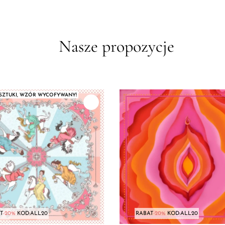
Nasze propozycje
 SZTUKI, WZÓR WYCOFYWANY!
T
-20%
KOD:ALL20
RABAT
-20%
KOD:ALL20