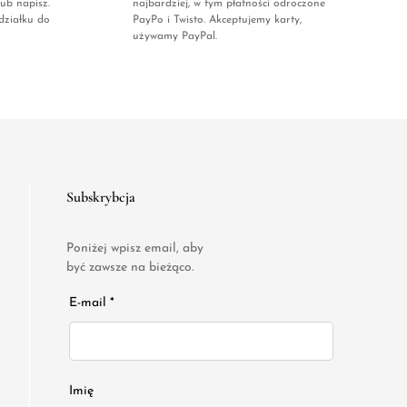
ub napisz.
najbardziej, w tym płatności odroczone
działku do
PayPo i Twisto. Akceptujemy karty,
używamy PayPal.
Subskrybcja
Poniżej wpisz email, aby
być zawsze na bieżąco.
E-mail *
Imię