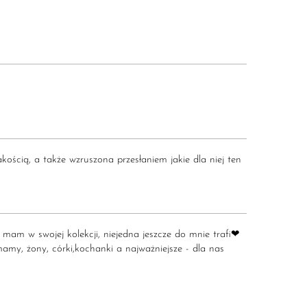
ścią, a także wzruszona przesłaniem jakie dla niej ten
 mam w swojej kolekcji, niejedna jeszcze do mnie trafi❤
my, żony, córki,kochanki a najważniejsze - dla nas