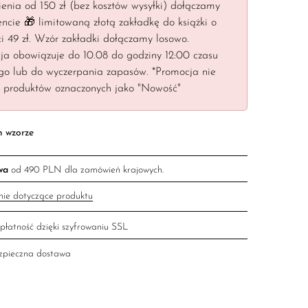
enia od 150 zł (bez kosztów wysyłki) dołączamy
ncie 🎁 limitowaną złotą zakładkę do książki o
i 49 zł. Wzór zakładki dołączamy losowo.
ja obowiązuje do 10.08 do godziny 12:00 czasu
ego lub do wyczerpania zapasów. *Promocja nie
y produktów oznaczonych jako "Nowość"
m wzorze
wa
od 490 PLN dla zamówień krajowych.
nie dotyczące produktu
płatność dzięki szyfrowaniu SSL
ezpieczna dostawa