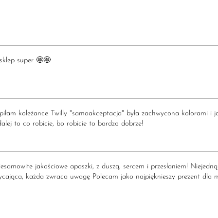
klep super 🤩🤩
łam koleżance Twilly "samoakceptacja" była zachwycona kolorami i jako
alej to co robicie, bo robicie to bardzo dobrze!
esamowite jakościowe apaszki, z duszą, sercem i przesłaniem! Niejedną
cająca, każda zwraca uwagę Polecam jako najpięknieszy prezent dla ma