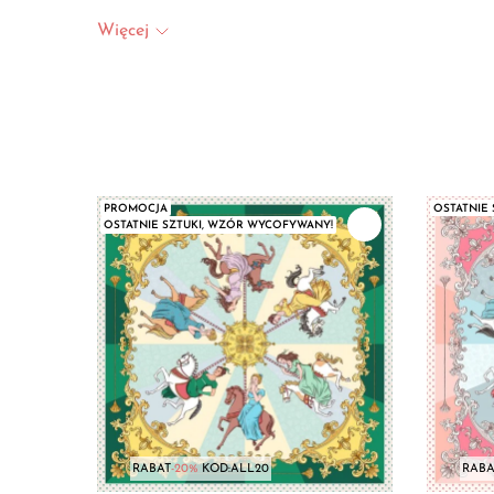
Więcej
PROMOCJA
OSTATNIE
OSTATNIE SZTUKI, WZÓR WYCOFYWANY!
RABAT
-20%
KOD:ALL20
RABA