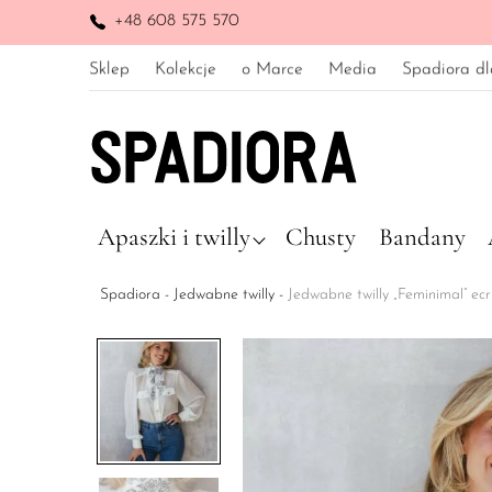
+48 608 575 570
Sklep
Kolekcje
o Marce
Media
Spadiora dl
Apaszki i twilly
Chusty
Bandany
Spadiora
-
Jedwabne twilly
-
Jedwabne twilly „Feminimal” ecr