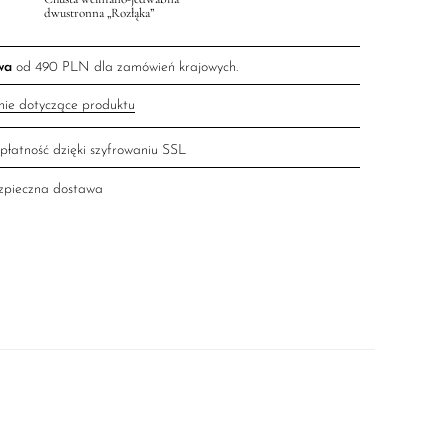
dwustronna „Rozłąka”
wa
od 490 PLN dla zamówień krajowych.
nie dotyczące produktu
płatność dzięki szyfrowaniu SSL
ezpieczna dostawa