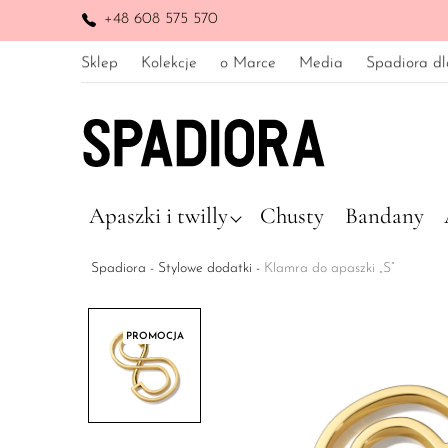
+48 608 575 570
Sklep
Kolekcje
o Marce
Media
Spadiora dl
Apaszki i twilly
Chusty
Bandany
Spadiora
-
Stylowe dodatki
-
Klamra do apaszki „S”
PROMOCJA