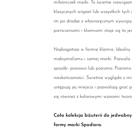
miłośniczek marki. To świetne rozwiąza
klasycznych wiązań lub wszystkich tych z
im po drodze z własnoręcznym wywiąz
pierścieniami i klamrami staje się to jes
Najbogatsza w formie klamra. Idealny
maksymalizmu i samej marki. Pozwala 
sposób- pionowo lub poziomo. Poziomo
nieskończoności. Świetnie wygląda z mi
ustępują jej miejsca i pozwalają grać p
się również z kolorowymi wzorami tworz
Cała kolekcja biżuterii do jedwabn
formy marki Spadiora.