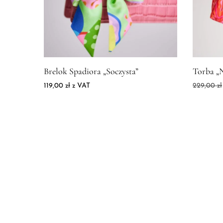
Zdjęcie produktu Brelok Spadiora "Soczysta"
Zdjęcie 
Brelok Spadiora „Soczysta”
Torba „N
119,00
zł
z VAT
229,00
zł