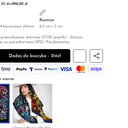
30 dni:
296,00
zł
Rozmiar
 24 karatowym złotem
8,3 cm x 5 cm
 przewidywana dostawa: 07.08 (piątek) - dotyczy
owej za pośrednictwem DPD i Paczkomatów
paszki "S"
Dodaj do koszyka - 314zł
m wzorze
Chusta wełniano-jedwabna