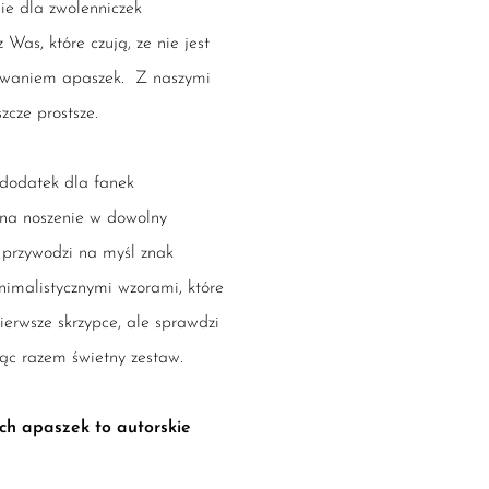
nie dla zwolenniczek
 Was, które czują, ze nie jest
ywaniem apaszek.
Z naszymi
zcze prostsze.
 dodatek dla fanek
na noszenie w dowolny
 przywodzi na myśl znak
nimalistycznymi wzorami, które
ierwsze skrzypce, ale sprawdzi
ąc razem świetny zestaw.
ych apaszek to autorskie