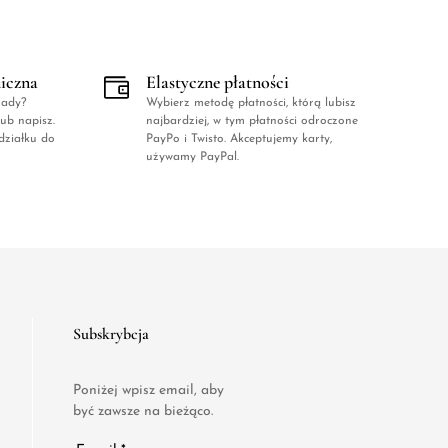
niczna
Elastyczne płatności
rady?
Wybierz metodę płatności, którą lubisz
ub napisz.
najbardziej, w tym płatności odroczone
działku do
PayPo i Twisto. Akceptujemy karty,
używamy PayPal.
Subskrybcja
Poniżej wpisz email, aby
być zawsze na bieżąco.