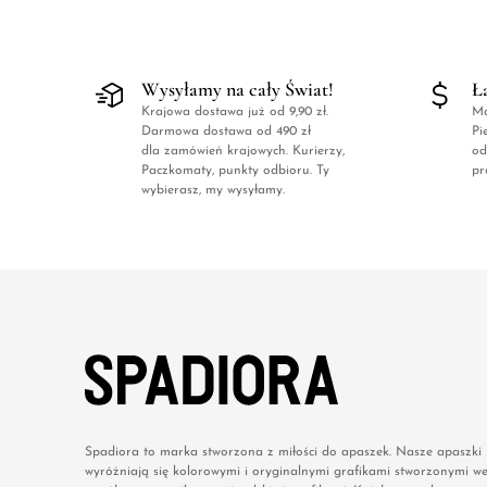
Wysyłamy na cały Świat!
Ł
Krajowa dostawa już od 9,90 zł.
Ma
Darmowa dostawa od 490 zł
Pi
dla zamówień krajowych. Kurierzy,
od
Paczkomaty, punkty odbioru. Ty
pr
wybierasz, my wysyłamy.
Spadiora to marka stworzona z miłości do apaszek. Nasze apaszki
wyróżniają się kolorowymi i oryginalnymi grafikami stworzonymi w