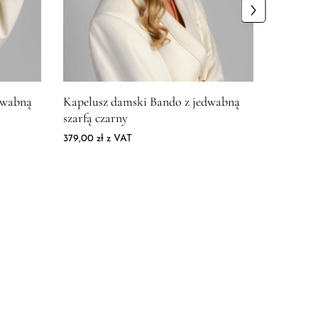
ski Vakero z jedwabną szarfą szary
Zdjęcie produktu Kapelusz damski Bando z jedwabną
dwabną
Kapelusz damski Bando z jedwabną
szarfą czarny
379,00
zł
z VAT