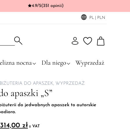
4.9/5
(351 opinii)
PL | PLN
elizna nocna
Dla niego
Wyprzedaż
BIŻUTERIA DO APASZEK
WYPRZEDAŻ
do apaszki „S”
biżuterii do jedwabnych apaszek to autorskie
padiora.
Pierwotna cena wynosiła: 349,00 zł.
Aktualna cena wynosi: 314,00 zł.
314,00
zł
z VAT