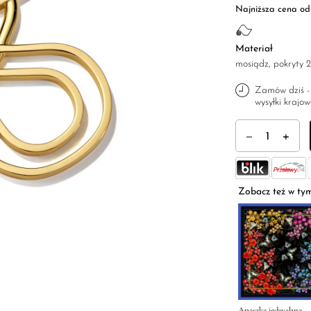
Najniższa cena od 
Materiał
mosiądz, pokryty
Zamów dziś -
wysyłki kraj
ilość Klamra do a
Zobacz też w ty
Apaszka jedwabna