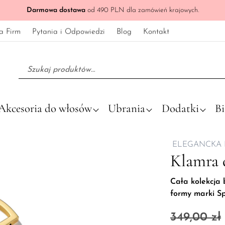
Darmowa dostawa
od 490 PLN dla zamówień krajowych.
a Firm
Pytania i Odpowiedzi
Blog
Kontakt
Szukaj:
Akcesoria do włosów
Ubrania
Dodatki
Bi
ELEGANCKA 
Klamra 
Cała kolekcja 
formy marki S
349,00
zł