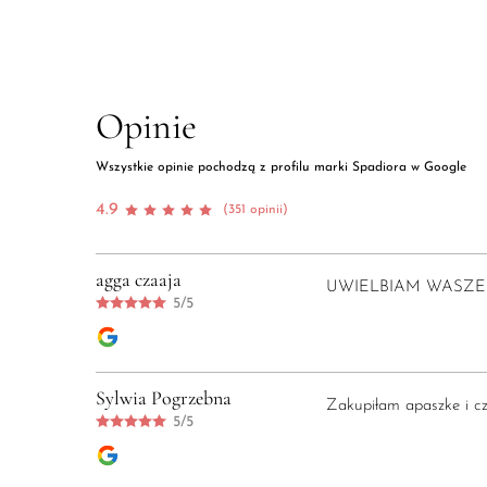
Opinie
Wszystkie opinie pochodzą z profilu marki Spadiora w Google
4.9
(351 opinii)
agga czaaja
UWIELBIAM WASZE 
5/5
Sylwia Pogrzebna
Zakupiłam apaszke i cze
5/5