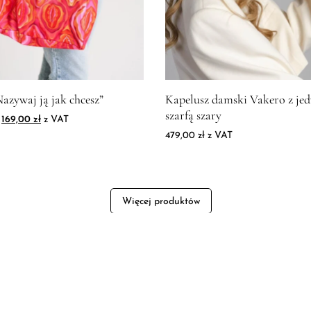
produktu Torba "Nazywaj ją jak chcesz"
Zdjęcie produktu Kapelusz dam
azywaj ją jak chcesz”
Kapelusz damski Vakero z je
szarfą szary
Pierwotna cena wynosiła: 229,00 zł.
Aktualna cena wynosi: 169,00 zł.
169,00
zł
z VAT
479,00
zł
z VAT
Więcej produktów