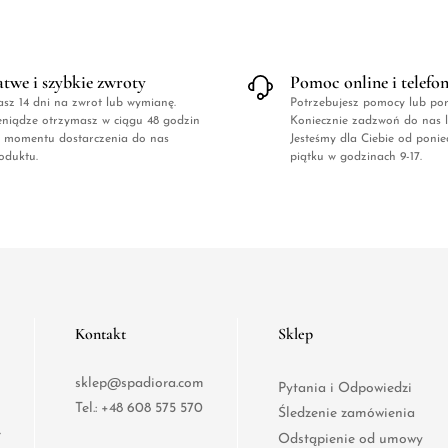
atwe i szybkie zwroty
Pomoc online i telefo
sz 14 dni na zwrot lub wymianę.
Potrzebujesz pomocy lub po
eniądze otrzymasz w ciągu 48 godzin
Koniecznie zadzwoń do nas l
 momentu dostarczenia do nas
Jesteśmy dla Ciebie od ponie
oduktu.
piątku w godzinach 9-17.
Kontakt
Sklep
sklep@spadiora.com
Pytania i Odpowiedzi
Tel.:
+48 608 575 570
Śledzenie zamówienia
e
Odstąpienie od umowy