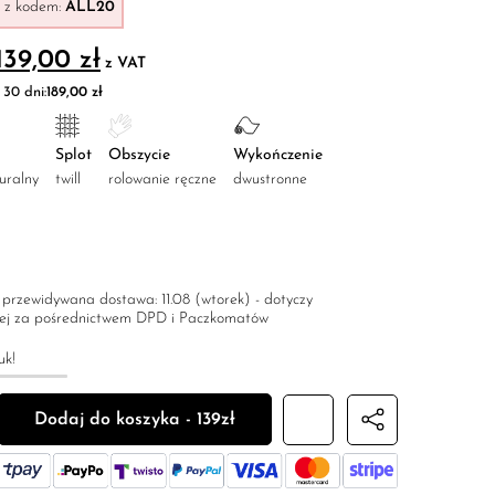
z kodem:
ALL20
Pierwotna cena wynosiła: 189,00 zł.
Aktualna cena wynosi: 139,00 zł.
139,00
zł
z VAT
30 dni:
189,00
zł
Splot
Obszycie
Wykończenie
uralny
twill
rolowanie ręczne
dwustronne
przewidywana dostawa: 11.08 (wtorek) - dotyczy
owej za pośrednictwem DPD i Paczkomatów
uk!
jedwabna męska dwustronna "Rok Drewnianego Smoka"
Dodaj do koszyka - 139zł