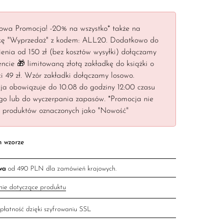
owa Promocja! -20% na wszystko* także na
kę "Wyprzedaż" z kodem: ALL20. Dodatkowo do
enia od 150 zł (bez kosztów wysyłki) dołączamy
ncie 🎁 limitowaną złotą zakładkę do książki o
i 49 zł. Wzór zakładki dołączamy losowo.
ja obowiązuje do 10.08 do godziny 12:00 czasu
ego lub do wyczerpania zapasów. *Promocja nie
y produktów oznaczonych jako "Nowość"
m wzorze
wa
od 490 PLN dla zamówień krajowych.
nie dotyczące produktu
płatność dzięki szyfrowaniu SSL