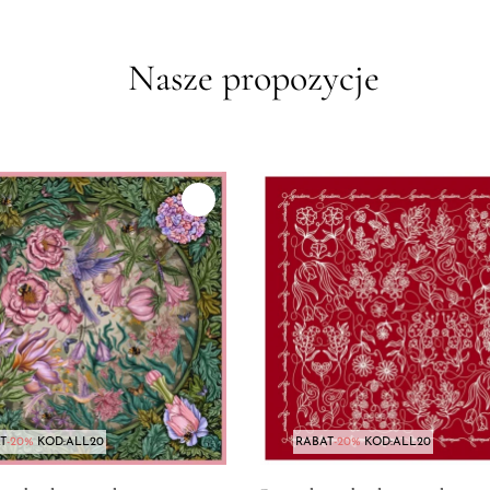
Nasze propozycje
T
-20%
KOD:ALL20
RABAT
-20%
KOD:ALL20
a "Konik Mazurski" biel
produktu Poszetka jedwabna męska dwustronna "Pomander"
Zdjęcie produktu Poszetka je