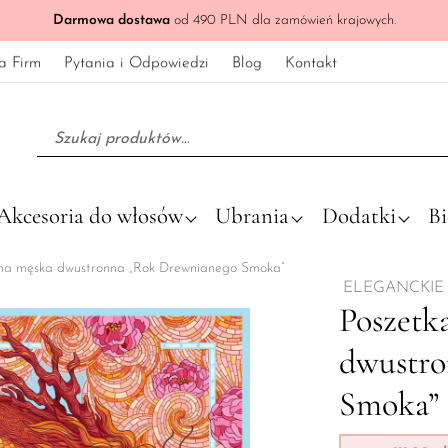
Darmowa dostawa
od 490 PLN dla zamówień krajowych.
a Firm
Pytania i Odpowiedzi
Blog
Kontakt
Szukaj:
Akcesoria do włosów
Ubrania
Dodatki
Bi
na męska dwustronna „Rok Drewnianego Smoka”
ELEGANCKIE
Poszetk
dwustro
Smoka”