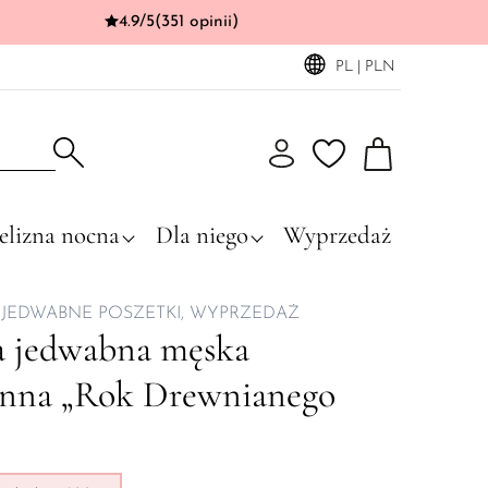
4.9/5
(351 opinii)
PL | PLN
elizna nocna
Dla niego
Wyprzedaż
 JEDWABNE POSZETKI
WYPRZEDAŻ
a jedwabna męska
nna „Rok Drewnianego