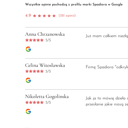
Wszystkie opinie pochodzą z profilu marki Spadiora w Google
4.9
(351 opinii)
Anna Chrzanowska
Już mam całkiem niezłą
5/5
Celina Witosławska
Firmę Spadiora "odkryła
5/5
Nikoletta Gogolinska
Jak ja to mówię dzieła 
5/5
przesłanie jakie niosą 