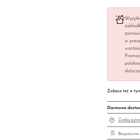
Wyjątk
zakład
zamówi
w preze
wartośc
Promoc
polski
dotycz
Zobacz też w ty
Darmowa dosta
Zadaj pyta
Bezpieczna 