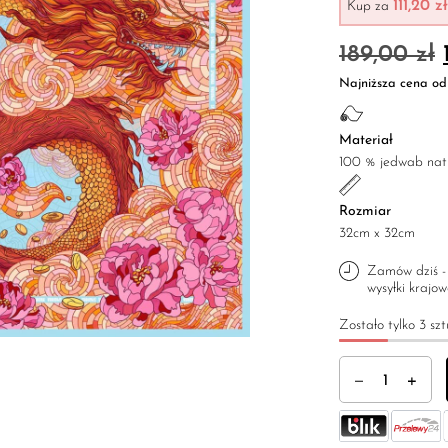
111,20 zł
Kup za
189,00
zł
Najniższa cena od 
Materiał
100 % jedwab nat
Rozmiar
32cm x 32cm
Zamów dziś - 
wysyłki kraj
Zostało tylko 3 szt
ilość Poszetka 