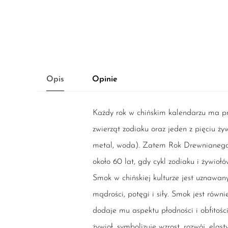
Opis
Opinie
Każdy rok w chińskim kalendarzu ma p
zwierząt zodiaku oraz jeden z pięciu ży
metal, woda). Zatem Rok Drewnianego
około 60 lat, gdy cykl zodiaku i żywioł
Smok w chińskiej kulturze jest uznawany
mądrości, potęgi i siły. Smok jest równ
dodaje mu aspektu płodności i obfitoś
żywioł, symbolizuje wzrost, rozwój, elast