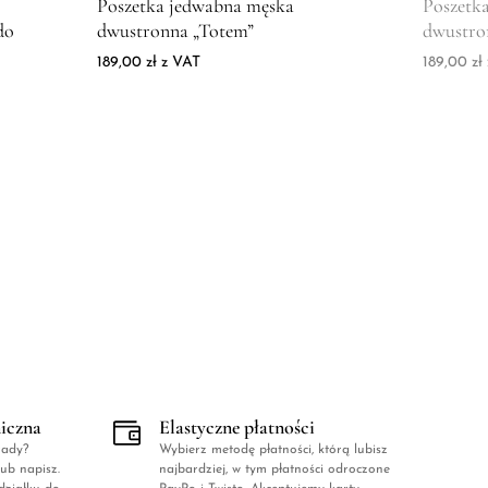
Poszetka jedwabna męska
Poszetk
do
dwustronna „Totem”
dwustro
189,00
zł
z VAT
189,00
zł
niczna
Elastyczne płatności
rady?
Wybierz metodę płatności, którą lubisz
ub napisz.
najbardziej, w tym płatności odroczone