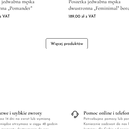
a jedwabna męska
Poszetka jedwabna męska
nna „Pomander”
dwustronna „Feminimal” bor
z VAT
189,00
zł
z VAT
Więcej produktów
atwe i szybkie zwroty
Pomoc online i telefo
sz 14 dni na zwrot lub wymianę.
Potrzebujesz pomocy lub po
eniądze otrzymasz w ciągu 48 godzin
Koniecznie zadzwoń do nas l