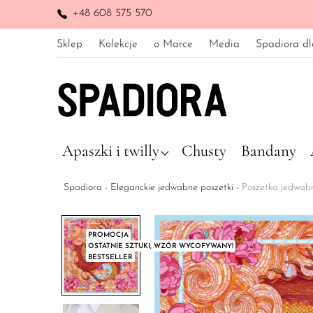
+48 608 575 570
Sklep
Kolekcje
o Marce
Media
Spadiora dl
Apaszki i twilly
Chusty
Bandany
Spadiora
-
Eleganckie jedwabne poszetki
-
Poszetka jedwab
PROMOCJA
OSTATNIE SZTUKI, WZÓR WYCOFYWANY!
BESTSELLER