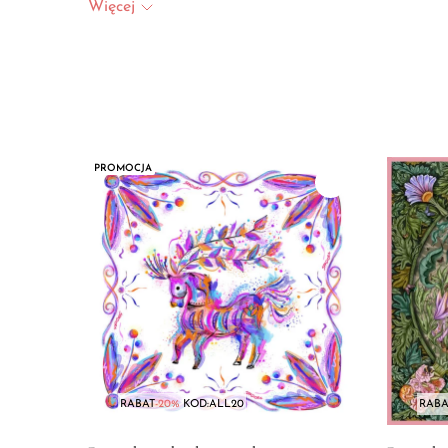
Więcej
PROMOCJA
RABAT
-20%
KOD:ALL20
RABA
Zdjęcie produktu Poszetka jedwabna męska dwustronn
Zdjęcie 