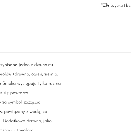
Szybka i b
rzypisane jedno z dwunastu
wiołów (drewno, ogień, ziemia,
 Smoka występuje tylko raz na
ów się powtarza.
 za symbol szczęścia,
ież powiązany z wodą, co
ci. Dodatkowo drewno, jako
yczność i trwałość.