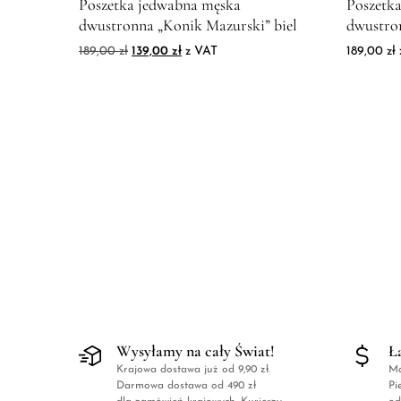
Poszetka jedwabna męska
Poszetk
dwustronna „Konik Mazurski” biel
dwustro
Pierwotna cena wynosiła: 189,00 zł.
Aktualna cena wynosi: 139,00 zł.
189,00
zł
139,00
zł
z VAT
189,00
zł
Wysyłamy na cały Świat!
Ł
Krajowa dostawa już od 9,90 zł.
Ma
Darmowa dostawa od 490 zł
Pi