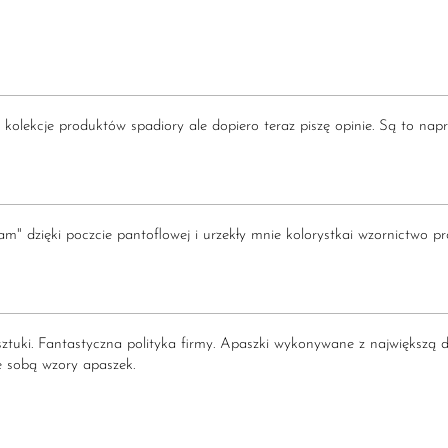
 kolekcje produktów spadiory ale dopiero teraz piszę opinie. Są to nap
m" dzięki poczcie pantoflowej i urzekły mnie kolorystkai wzornictwo p
sztuki. Fantastyczna polityka firmy. Apaszki wykonywane z największą d
ze sobą wzory apaszek.