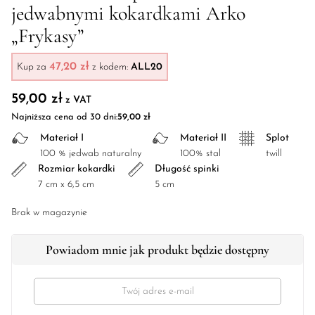
jedwabnymi kokardkami Arko
„Frykasy”
47,20 zł
Kup za
z kodem:
ALL20
59,00
zł
z VAT
Najniższa cena od 30 dni:
59,00
zł
Materiał I
Materiał II
Splot
100 % jedwab naturalny
100% stal
twill
Rozmiar kokardki
Długość spinki
7 cm x 6,5 cm
5 cm
Brak w magazynie
Powiadom mnie jak produkt będzie dostępny