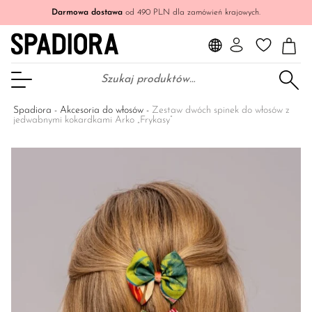
Darmowa dostawa
od 490 PLN dla zamówień krajowych.
Szukaj:
Otwórz Menu
Spadiora
-
Akcesoria do włosów
-
Zestaw dwóch spinek do włosów z
jedwabnymi kokardkami Arko „Frykasy”