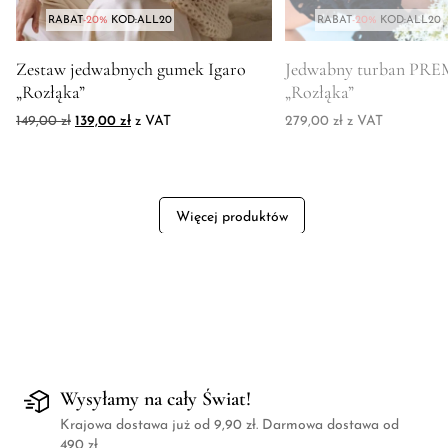
RABAT
-20%
KOD:ALL20
RABAT
-20%
KOD:ALL20
Zdjęcie produktu Zestaw jedwabnych gumek Igaro "Rozłąka"
Zdjęcie produktu Jedw
Zestaw jedwabnych gumek Igaro
Jedwabny turban PR
„Rozłąka”
„Rozłąka”
Pierwotna cena wynosiła: 149,00 zł.
Aktualna cena wynosi: 139,00 zł.
149,00
zł
139,00
zł
z VAT
279,00
zł
z VAT
Więcej produktów
Wysyłamy na cały Świat!
Krajowa dostawa już od 9,90 zł. Darmowa dostawa od
490 zł