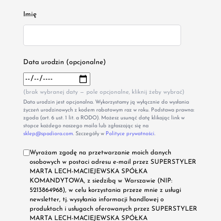
Imię
Data urodzin (opcjonalne)
(brak wybranej daty — pole opcjonalne, kliknij żeby wybrać)
Data urodzin jest opcjonalna. Wykorzystamy ją wyłącznie do wysłania
życzeń urodzinowych z kodem rabatowym raz w roku. Podstawa prawna:
zgoda (art. 6 ust. 1 lit. a RODO). Możesz usunąć datę klikając link w
stopce każdego naszego maila lub zgłaszając się na
sklep@spadiora.com
. Szczegóły w
Polityce prywatności
.
Wyrażam zgodę na przetwarzanie moich danych
osobowych w postaci adresu e-mail przez SUPERSTYLER
MARTA LECH-MACIEJEWSKA SPÓŁKA
KOMANDYTOWA, z siedzibą w Warszawie (NIP:
5213864968), w celu korzystania przeze mnie z usługi
newsletter, tj. wysyłania informacji handlowej o
produktach i usługach oferowanych przez SUPERSTYLER
MARTA LECH-MACIEJEWSKA SPÓŁKA