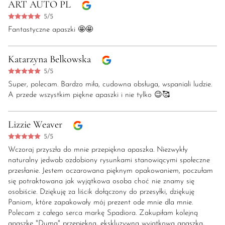
ART AUTO PL
5/5
Fantastyczne apaszki 🤩🤩
Katarzyna Belkowska
5/5
Super, polecam. Bardzo miła, cudowna obsługa, wspaniali ludzie.
A przede wszystkim piękne apaszki i nie tylko 😉🥰
Lizzie Weaver
5/5
Wczoraj przyszła do mnie przepiękna apaszka. Niezwykły
naturalny jedwab ozdobiony rysunkami stanowiącymi społeczne
przesłanie. Jestem oczarowana pięknym opakowaniem, poczułam
się potraktowana jak wyjątkowa osoba choć nie znamy się
osobiście. Dziękuję za liścik dołączony do przesyłki, dziękuję
Paniom, które zapakowały mój prezent ode mnie dla mnie.
Polecam z całego serca markę Spadiora. Zakupiłam kolejną
apaszkę "Duma" przepiękna, ekskluzywna wyjątkowa apaszka,