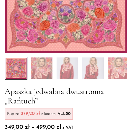
Apaszka jedwabna dwustronna
„Rańtuch”
279,20 zł
Kup za
z kodem:
ALL20
Zakres cen: od 349,00 zł 
349,00
zł
–
499,00
zł
z VAT