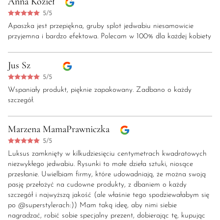
Anna Kozieł
5/5
Apaszka jest przepiękna, gruby splot jedwabiu niesamowicie
przyjemna i bardzo efektowa. Polecam w 100% dla każdej kobiety
Jus Sz
5/5
Wspaniały produkt, pięknie zapakowany. Zadbano o każdy
szczegół.
Marzena MamaPrawniczka
5/5
Luksus zamknięty w kilkudziesięciu centymetrach kwadratowych
niezwykłego jedwabiu. Rysunki to małe dzieła sztuki, niosące
przesłanie. Uwielbiam firmy, które udowadniają, że można swoją
pasję przełożyć na cudowne produkty, z dbaniem o każdy
szczegół i najwyższą jakość (ale właśnie tego spodziewałabym się
po @superstylerach:)) Mam taką ideę, aby nimi siebie
nagradzać, robić sobie specjalny prezent, dobierając tę, kupując