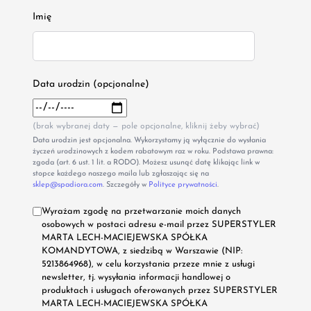
Imię
Data urodzin (opcjonalne)
(brak wybranej daty — pole opcjonalne, kliknij żeby wybrać)
Data urodzin jest opcjonalna. Wykorzystamy ją wyłącznie do wysłania
życzeń urodzinowych z kodem rabatowym raz w roku. Podstawa prawna:
zgoda (art. 6 ust. 1 lit. a RODO). Możesz usunąć datę klikając link w
stopce każdego naszego maila lub zgłaszając się na
sklep@spadiora.com
. Szczegóły w
Polityce prywatności
.
Wyrażam zgodę na przetwarzanie moich danych
osobowych w postaci adresu e-mail przez SUPERSTYLER
MARTA LECH-MACIEJEWSKA SPÓŁKA
KOMANDYTOWA, z siedzibą w Warszawie (NIP:
5213864968), w celu korzystania przeze mnie z usługi
newsletter, tj. wysyłania informacji handlowej o
produktach i usługach oferowanych przez SUPERSTYLER
MARTA LECH-MACIEJEWSKA SPÓŁKA