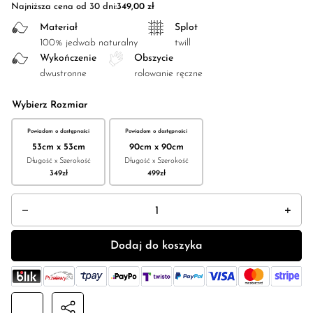
Najniższa cena od 30 dni:
349,00
zł
Materiał
Splot
100% jedwab naturalny
twill
Wykończenie
Obszycie
dwustronne
rolowanie ręczne
Wybierz Rozmiar
Powiadom o dostępności
Powiadom o dostępności
53cm x 53cm
90cm x 90cm
Długość x Szerokość
Długość x Szerokość
349
zł
499
zł
ilość Apaszka jedwabna dwustronna "Rańtuch"
Dodaj do koszyka