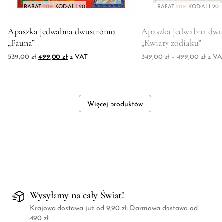
RABAT
-20%
KOD:ALL20
RABAT
-20%
KOD:ALL20
Zdjęcie produktu Apaszka jedwabna dwustronna "Fauna"
Zdjęcie produktu Apasz
Apaszka jedwabna dwustronna
Apaszka jedwabna dwu
„Fauna”
„Kwiaty zodiaku”
Pierwotna cena wynosiła: 539,00 zł.
Aktualna cena wynosi: 499,00 zł.
Zakre
539,00
zł
499,00
zł
z VAT
349,00
zł
–
499,00
zł
z VA
Więcej produktów
Wysyłamy na cały Świat!
Krajowa dostawa już od 9,90 zł. Darmowa dostawa od
490 zł