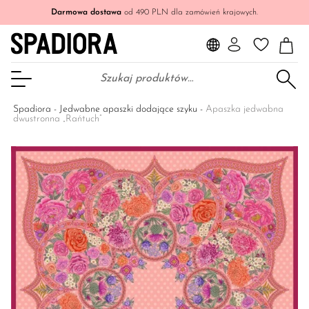
Darmowa dostawa
od 490 PLN dla zamówień krajowych.
Szukaj:
Otwórz Menu
Spadiora
-
Jedwabne apaszki dodające szyku
-
Apaszka jedwabna
dwustronna „Rańtuch”