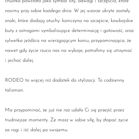
chustka powstała jako symbol siły, odwagi i szczęścia, które
nosimy przy sobie każdego dnia. W jej wzorze ukryte zostały
znaki, które dodają otuchy: koniczyna na szczęście, kowbojskie
buty z ostrogami symbolizujące determinację i gotowość, oraz
sylwetka jeźdźca na wierzgającym koniu, przypominająca, że
nawet gdy życie rzuca nas na wyboje, potrafimy się utrzymać
i jechać dalej.
RODEO to więcej niż dodatek do stylizacji. To codzienny
talizman.
Ma przypominać, że już nie raz udało Ci się przejść przez
trudniejsze momenty. Że masz w sobie siłę, by złapać życie
za rogi i iść dalej po swojemu.