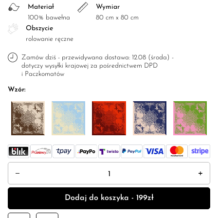
Materiał
Wymiar
100% bawełna
80 cm x 80 cm
Obszycie
rolowanie ręczne
Zamów dziś - przewidywana dostawa: 12.08 (środa) -
dotyczy wysyłki krajowej za pośrednictwem DPD
i Paczkomatów
Wzór:
ilość Bandana "Rodeo" sepia
Dodaj do koszyka - 199zł