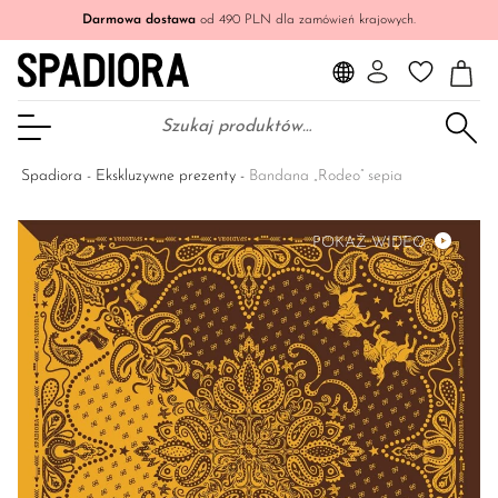
Darmowa dostawa
od 490 PLN dla zamówień krajowych.
Szukaj:
Otwórz Menu
Spadiora
-
Ekskluzywne prezenty
-
Bandana „Rodeo” sepia
POKAŻ WIDEO