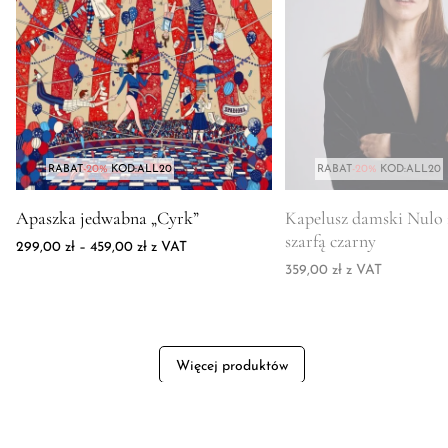
RABAT
-20%
KOD:ALL20
RABAT
-20%
KOD:ALL20
Zdjęcie produktu Apaszka jedwabna „Cyrk”
Zdjęcie produktu Kapel
Apaszka jedwabna „Cyrk”
Kapelusz damski Nulo 
szarfą czarny
Zakres cen: od 299,00 zł do 459,00 zł
299,00
zł
–
459,00
zł
z VAT
359,00
zł
z VAT
Więcej produktów