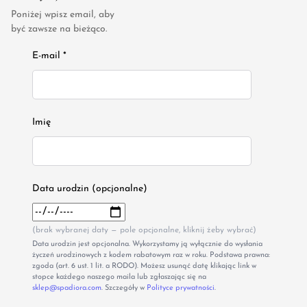
Poniżej wpisz email, aby
być zawsze na bieżąco.
E-mail *
Imię
Data urodzin (opcjonalne)
(brak wybranej daty — pole opcjonalne, kliknij żeby wybrać)
Data urodzin jest opcjonalna. Wykorzystamy ją wyłącznie do wysłania
życzeń urodzinowych z kodem rabatowym raz w roku. Podstawa prawna:
zgoda (art. 6 ust. 1 lit. a RODO). Możesz usunąć datę klikając link w
stopce każdego naszego maila lub zgłaszając się na
sklep@spadiora.com
. Szczegóły w
Polityce prywatności
.