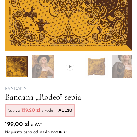
BANDANY
Bandana „Rodeo” sepia
159,20 zł
Kup za
z kodem:
ALL20
199,00
zł
z VAT
Najniższa cena od 30 dni:
199,00
zł