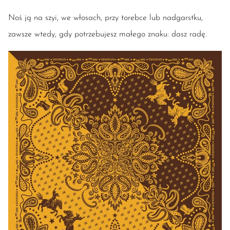
Noś ją na szyi, we włosach, przy torebce lub nadgarstku,
zawsze wtedy, gdy potrzebujesz małego znaku: dasz radę.